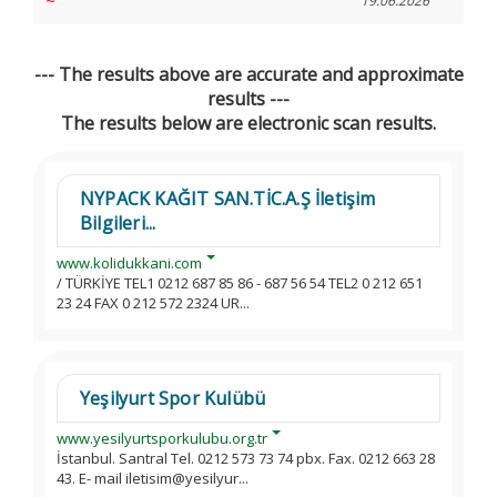
~
19.06.2026
--- The results above are accurate and approximate
results ---
The results below are electronic scan results.
NYPACK KAĞIT SAN.TİC.A.Ş İletişim
Bilgileri...
www.kolidukkani.com
/ TÜRKİYE TEL1 0212 687 85 86 - 687 56 54 TEL2 0 212 651
23 24 FAX 0 212 572 2324 UR...
Yeşilyurt Spor Kulübü
www.yesilyurtsporkulubu.org.tr
İstanbul. Santral Tel. 0212 573 73 74 pbx. Fax. 0212 663 28
43. E- mail iletisim@yesilyur...