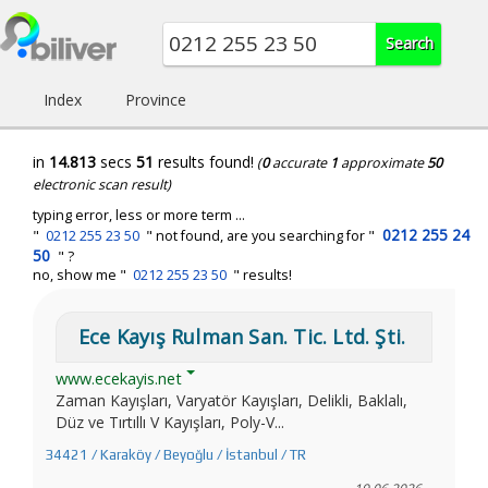
Index
Province
in
14.813
secs
51
results found!
(
0
accurate
1
approximate
50
electronic scan result)
typing error, less or more term ...
0212 255 24
"
0212 255 23 50
" not found, are you searching for "
50
" ?
no, show me "
0212 255 23 50
" results!
Ece Kayış Rulman San. Tic. Ltd. Şti.
www.ecekayis.net
Zaman Kayışları, Varyatör Kayışları, Delikli, Baklalı,
Düz ve Tırtıllı V Kayışları, Poly-V...
34421 / Karaköy / Beyoğlu / İstanbul / TR