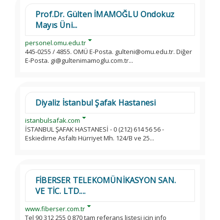
Prof.Dr. Gülten İMAMOĞLU Ondokuz
Mayıs Üni...
personel.omu.edu.tr
445-0255 / 4855. OMÜ E-Posta. gulteni@omu.edu.tr. Diğer
E-Posta. gi@gultenimamoglu.com.tr...
Diyaliz İstanbul Şafak Hastanesi
istanbulsafak.com
İSTANBUL ŞAFAK HASTANESİ - 0 (212) 614 56 56 -
Eskiedirne Asfaltı Hürriyet Mh. 124/B ve 25...
FİBERSER TELEKOMÜNİKASYON SAN.
VE TİC. LTD....
www.fiberser.com.tr
Tel 90 312 255 0 870 tam referans listesi icin info