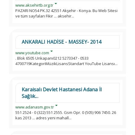
www.aksehirtb.org.tr
PAZARI NO54 PK.32 42551 Akşehir - Konya. Bu Web Sitesi
ve tüm sayfaları Fikir ... aksehir...
ANKARALI HADİSE - MASSEY- 2014
www.youtube.com
. Blok 6505 Unkapanı0212 5273347 - 0533
4700719KategoriMüzikLisansStandart YouTube Lisansı...
Karaisalı Devlet Hastanesi Adana İl
Sağlık...
www.adanasm.gov.tr
551 2524 - 0 (322) 551 2555. Gsm Opr. 0 (505) 906 7450. 26
kas 2013 ... adres yeni mahall...