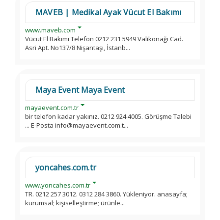
MAVEB | Medikal Ayak Vücut El Bakımı
www.maveb.com
Vücut El Bakımı Telefon 0212 231 5949 Valikonağı Cad.
Asri Apt. No137/8 Nişantaşı, İstanb...
Maya Event Maya Event
mayaevent.com.tr
bir telefon kadar yakınız. 0212 924 4005. Görüşme Talebi
... E-Posta info@mayaevent.com.t...
yoncahes.com.tr
www.yoncahes.com.tr
TR. 0212 257 3012. 0312 284 3860. Yükleniyor. anasayfa;
kurumsal; kişiselleştirme; ürünle...