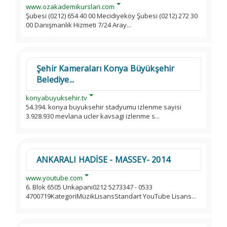
www.ozakademikurslari.com
Şubesi (0212) 654 40 00 Mecidiyeköy Şubesi (0212) 272 30
00 Danışmanlık Hizmeti 7/24 Aray...
Şehir Kameraları Konya Büyükşehir
Belediye...
konyabuyuksehir.tv
54.394. konya buyuksehir stadyumu izlenme sayisi
3.928.930 mevlana ucler kavsagi izlenme s...
ANKARALI HADİSE - MASSEY- 2014
www.youtube.com
6. Blok 6505 Unkapanı0212 5273347 - 0533
4700719KategoriMüzikLisansStandart YouTube Lisans...