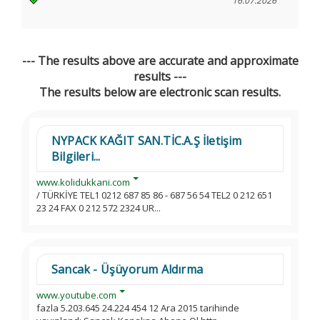
16.07.2026
--- The results above are accurate and approximate
results ---
The results below are electronic scan results.
NYPACK KAĞIT SAN.TİC.A.Ş İletişim
Bilgileri...
www.kolidukkani.com
/ TÜRKİYE TEL1 0212 687 85 86 - 687 56 54 TEL2 0 212 651
23 24 FAX 0 212 572 2324 UR...
Sancak - Üşüyorum Aldırma
www.youtube.com
fazla 5.203.645 24.224 454 12 Ara 2015 tarihinde