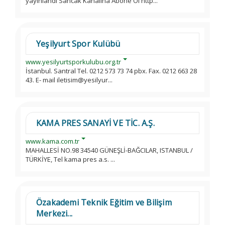
yayınlandı Sancak Kanalına Abone Ol http...
Yeşilyurt Spor Kulübü
www.yesilyurtsporkulubu.org.tr
İstanbul. Santral Tel. 0212 573 73 74 pbx. Fax. 0212 663 28
43. E- mail iletisim@yesilyur...
KAMA PRES SANAYİ VE TİC. A.Ş.
www.kama.com.tr
MAHALLESİ NO.98 34540 GÜNEŞLİ-BAĞCILAR, ISTANBUL /
TÜRKİYE, Tel kama pres a.s. ...
Özakademi Teknik Eğitim ve Bilişim
Merkezi...