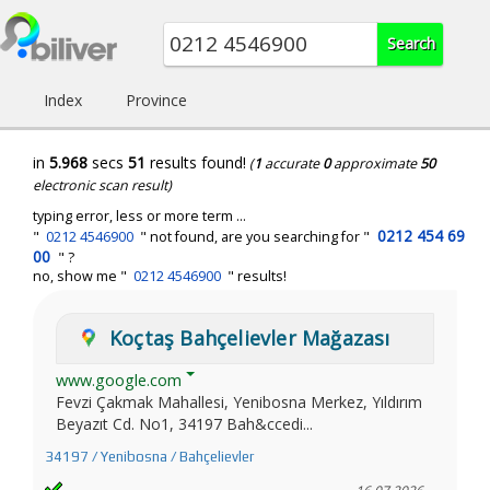
Index
Province
in
5.968
secs
51
results found!
(
1
accurate
0
approximate
50
electronic scan result)
typing error, less or more term ...
0212 454 69
"
0212 4546900
" not found, are you searching for "
00
" ?
no, show me "
0212 4546900
" results!
Koçtaş Bahçelievler Mağazası
www.google.com
Fevzi Çakmak Mahallesi, Yenibosna Merkez, Yıldırım
Beyazıt Cd. No1, 34197 Bah&ccedi...
34197 / Yenibosna / Bahçelievler