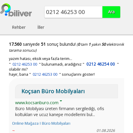
Rehber
İller
17.560
saniyede
51
sonuç bulundu!
(
0
tam
1
yakın
50
elektronik
tarama sonucu)
yazım hatası, eksik veya fazla terim...
0212 46254 00
"
0212 46253 00
"
bulunamadı, aradığınız
"
"
olabilir mi?
hayır, bana "
0212 46253 00
" sonuçlarını göster!
Koçsan Büro Mobilyaları
www.kocsanburo.com
Büro Mobilyası üreten firmanın sergilediği, ofis
koltukları ve ucuz kanepe modellerini bul...
Online Mağaza | Büro Mobilyaları
~
01.08.2026