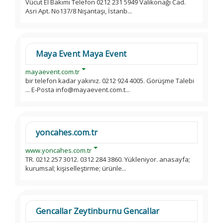
Vücut El Bakımı Telefon 0212 231 5949 Valikonağı Cad.
Asri Apt. No137/8 Nişantaşı, İstanb...
Maya Event Maya Event
mayaevent.com.tr
bir telefon kadar yakınız. 0212 924 4005. Görüşme Talebi
... E-Posta info@mayaevent.com.t...
yoncahes.com.tr
www.yoncahes.com.tr
TR. 0212 257 3012. 0312 284 3860. Yükleniyor. anasayfa;
kurumsal; kişiselleştirme; ürünle...
Gencallar Zeytinburnu Gencallar