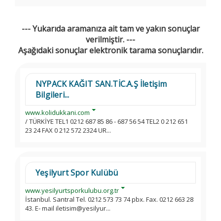
--- Yukarıda aramanıza ait tam ve yakın sonuçlar
verilmiştir. ---
Aşağıdaki sonuçlar elektronik tarama sonuçlarıdır.
NYPACK KAĞIT SAN.TİC.A.Ş İletişim
Bilgileri...
www.kolidukkani.com
/ TÜRKİYE TEL1 0212 687 85 86 - 687 56 54 TEL2 0 212 651
23 24 FAX 0 212 572 2324 UR...
Yeşilyurt Spor Kulübü
www.yesilyurtsporkulubu.org.tr
İstanbul. Santral Tel. 0212 573 73 74 pbx. Fax. 0212 663 28
43. E- mail iletisim@yesilyur...