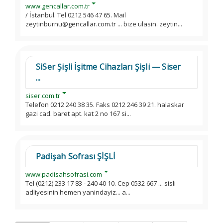
www.gencallar.com.tr
/ İstanbul. Tel 0212 546 47 65. Mail
zeytinburnu@gencallar.com.tr ... bize ulasin. zeytin...
SiSer Şişli İşitme Cihazları Şişli — Siser
...
siser.com.tr
Telefon 0212 240 38 35. Faks 0212 246 39 21. halaskar
gazi cad. baret apt. kat 2 no 167 si...
Padişah Sofrası ŞİŞLİ
www.padisahsofrasi.com
Tel (0212) 233 17 83 - 240 40 10. Cep 0532 667 ... sisli
adliyesinin hemen yanindayiz... a...