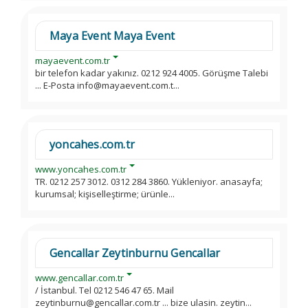
Maya Event Maya Event
mayaevent.com.tr
bir telefon kadar yakınız. 0212 924 4005. Görüşme Talebi
... E-Posta info@mayaevent.com.t...
yoncahes.com.tr
www.yoncahes.com.tr
TR. 0212 257 3012. 0312 284 3860. Yükleniyor. anasayfa;
kurumsal; kişiselleştirme; ürünle...
Gencallar Zeytinburnu Gencallar
www.gencallar.com.tr
/ İstanbul. Tel 0212 546 47 65. Mail
zeytinburnu@gencallar.com.tr ... bize ulasin. zeytin...