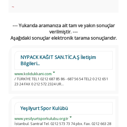
~
--- Yukarıda aramanıza ait tam ve yakın sonuçlar
verilmiştir. ---
Aşağıdaki sonuçlar elektronik tarama sonuçlarıdır.
NYPACK KAĞIT SAN.TİC.A.Ş İletişim
Bilgileri...
www.kolidukkani.com
/ TÜRKİYE TEL1 0212 687 85 86 - 687 56 54 TEL2 0 212 651
23 24 FAX 0 212 572 2324 UR...
Yeşilyurt Spor Kulübü
www.yesilyurtsporkulubu.org.tr
İstanbul. Santral Tel. 0212 573 73 74 pbx. Fax. 0212 663 28