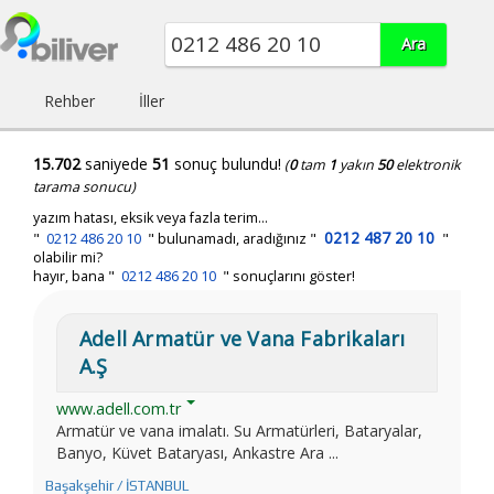
Rehber
İller
15.702
saniyede
51
sonuç bulundu!
(
0
tam
1
yakın
50
elektronik
tarama sonucu)
yazım hatası, eksik veya fazla terim...
0212 487 20 10
"
0212 486 20 10
"
bulunamadı, aradığınız
"
"
olabilir mi?
hayır, bana "
0212 486 20 10
" sonuçlarını göster!
Adell Armatür ve Vana Fabrikaları
A.Ş
www.adell.com.tr
Armatür ve vana imalatı. Su Armatürleri, Bataryalar,
Banyo, Küvet Bataryası, Ankastre Ara ...
Başakşehir / İSTANBUL