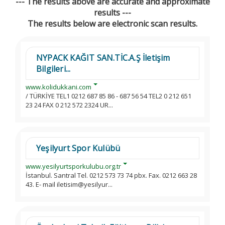
--- The results above are accurate and approximate
results ---
The results below are electronic scan results.
NYPACK KAĞIT SAN.TİC.A.Ş İletişim
Bilgileri...
www.kolidukkani.com
/ TÜRKİYE TEL1 0212 687 85 86 - 687 56 54 TEL2 0 212 651
23 24 FAX 0 212 572 2324 UR...
Yeşilyurt Spor Kulübü
www.yesilyurtsporkulubu.org.tr
İstanbul. Santral Tel. 0212 573 73 74 pbx. Fax. 0212 663 28
43. E- mail iletisim@yesilyur...