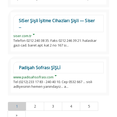
SiSer Şişli İşitme Cihazları Şişli — Siser
...
siser.com.tr
Telefon 0212 240 38 35. Faks 0212 246 39 21. halaskar
gazi cad. baret apt. kat 2 no 167 si...
Padişah Sofrası ŞİŞLİ
www.padisahsofrasi.com
Tel (0212) 233 17 83 - 240 40 10. Cep 0532 667 ... sisli
adliyesinin hemen yanindayiz... a...
1
2
3
4
5
»