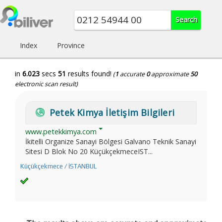
Index
Province
in
6.023
secs
51
results found!
(
1
accurate
0
approximate
50
electronic scan result)
Petek Kimya İletişim Bilgileri
www.petekkimya.com
İkitelli Organize Sanayi Bölgesi Galvano Teknik Sanayi
Sitesi D Blok No 20 KüçükçekmeceIST...
Küçükçekmece / İSTANBUL