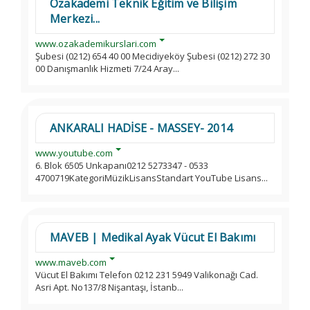
Özakademi Teknik Eğitim ve Bilişim
Merkezi...
www.ozakademikurslari.com
Şubesi (0212) 654 40 00 Mecidiyeköy Şubesi (0212) 272 30
00 Danışmanlık Hizmeti 7/24 Aray...
ANKARALI HADİSE - MASSEY- 2014
www.youtube.com
6. Blok 6505 Unkapanı0212 5273347 - 0533
4700719KategoriMüzikLisansStandart YouTube Lisans...
MAVEB | Medikal Ayak Vücut El Bakımı
www.maveb.com
Vücut El Bakımı Telefon 0212 231 5949 Valikonağı Cad.
Asri Apt. No137/8 Nişantaşı, İstanb...