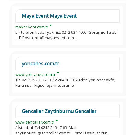
Maya Event Maya Event
mayaevent.com.tr
bir telefon kadar yakınız. 0212 924 4005. Görüşme Talebi
... E-Posta info@mayaevent.com.t...
yoncahes.com.tr
www.yoncahes.com.tr
TR. 0212 257 3012. 0312 284 3860. Yükleniyor. anasayfa;
kurumsal; kişiselleştirme; ürünle...
Gencallar Zeytinburnu Gencallar
www.gencallar.com.tr
/ İstanbul. Tel 0212 546 47 65. Mail
zeytinburnu@gencallar.com.tr ... bize ulasin. zeytin...