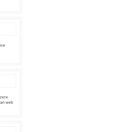
ise
üzere
aran web