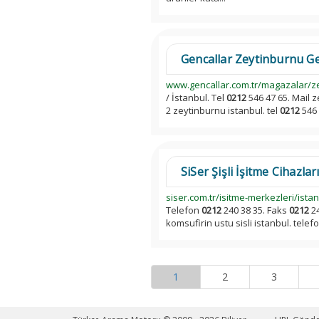
Gencallar Zeytinburnu Ge
www.gencallar.com.tr/magazalar/z
/ İstanbul. Tel
0212
546 47 65. Mail 
2 zeytinburnu istanbul. tel
0212
546 
SiSer Şişli İşitme Cihazları
siser.com.tr/isitme-merkezleri/istanbu
Telefon
0212
240 38 35. Faks
0212
24
komsufirin ustu sisli istanbul. telef
1
2
3