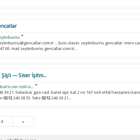
ncallar
eytinburnu
zeytinburnu@gencallar.com.tr ... bize ulasin. zeytinburnu gencallar. merv c
47 65. mail zeytinburnu gencallar.com.tr...
 Şişli — Siser İşitm...
l/si-ser-sisli-is...
6 39 21. halaskar gazi cad. baret apt. kat 2 no 167 sisli etfal hastanesi kav
on
0212
240 38 35. faks
0212
246 39 21...
4
»