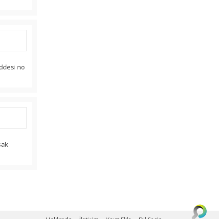
addesi no
sak