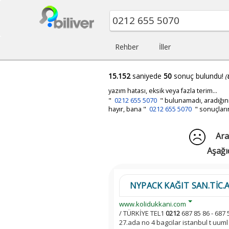
Rehber
İller
15.152
saniyede
50
sonuç bulundu!
(
yazım hatası, eksik veya fazla terim...
"
0212 655 5070
"
bulunamadı, aradığın
hayır, bana "
0212 655 5070
" sonuçları
Ara
Aşağı
NYPACK KAĞIT SAN.TİC.A.Ş 
www.kolidukkani.com
/ TÜRKİYE TEL1
0212
687 85 86 - 687 
27.ada no 4 bagcilar istanbul t uuml