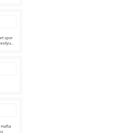
urt spor
esilyu...
r Hafta
iz