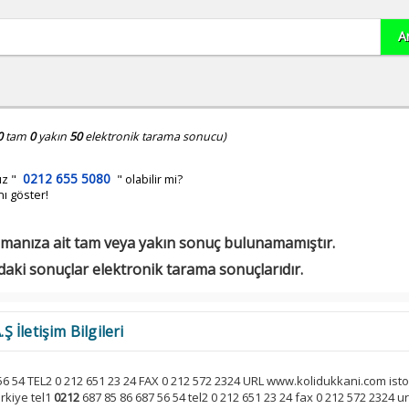
0
tam
0
yakın
50
elektronik tarama sonucu)
0212 655 5080
ız
"
" olabilir mi?
nı göster!
manıza ait tam veya yakın sonuç bulunamamıştır.
daki sonuçlar elektronik tarama sonuçlarıdır.
İletişim Bilgileri
56 54 TEL2 0 212 651 23 24 FAX 0 212 572 2324 URL www.kolidukkani.com isto
 rkiye tel1
0212
687 85 86 687 56 54 tel2 0 212 651 23 24 fax 0 212 572 2324 ur