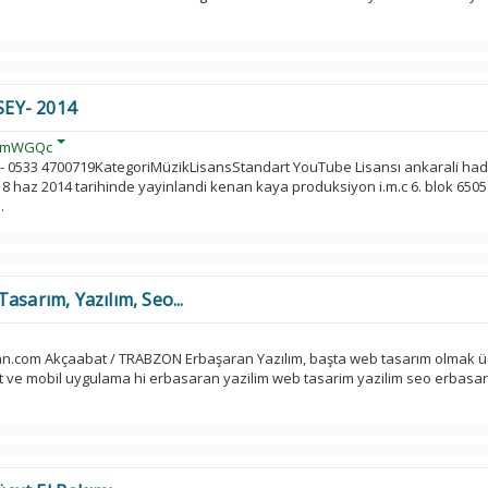
EY- 2014
VpmWGQc
- 0533 4700719KategoriMüzikLisansStandart YouTube Lisansı ankarali had
 haz 2014 tarihinde yayinlandi kenan kaya produksiyon i.m.c 6. blok 6505
.
asarım, Yazılım, Seo...
n.com Akçaabat / TRABZON Erbaşaran Yazılım, başta web tasarım olmak 
ret ve mobil uygulama hi erbasaran yazilim web tasarim yazilim seo erbas