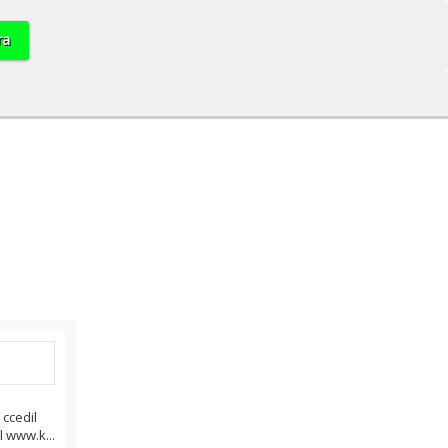
 ccedil
l www.k...