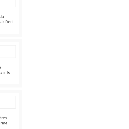
zda
yak Deri
a
ta info
Adres
tirme