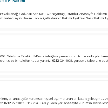
cut El Bakımı
9 Valikonağı Cad. Asri Apt. No137/8 Nişantaşı, İstanbul Anasayfa Hakkımı
ı Diyabetli Ayak Bakımı Topuk Çatlaklarının Bakımı Ayaktaki Nasır Bakımı A
005. Görüşme Talebi ... E-Posta info@mayaevent.com.tr ... etkinlik planlam
ent size bir telefon kadar yakiniz.
0212
924 4005. gorusme talebi ... e pos
eniyor. anasayfa; kurumsal; kişiselleştirme; ürünler; katalog; iletişim ..... 
tr.
0212
257 3012. 0312 284 3860. yukleniyor. anasayfa kurumsal kisiselles