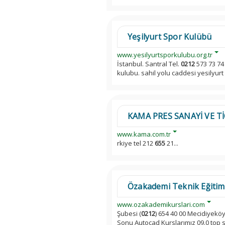
Yeşilyurt Spor Kulübü
www.yesilyurtsporkulubu.org.tr
İstanbul. Santral Tel.
0212
573 73 74
kulubu. sahil yolu caddesi yesilyurt 
KAMA PRES SANAYİ VE TİC
www.kama.com.tr
rkiye tel 212
655
21...
Özakademi Teknik Eğitim 
www.ozakademikurslari.com
Şubesi (
0212
) 654 40 00 Mecidiyeköy
Sonu Autocad Kurslarımız 09.0 top so