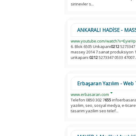
sirinevler s...
ANKARALI HADİSE - MASS
www.youtube.com/watch?v=Eyie
6. Blok 6505 Unkapanı
0212
5273347 
massey 2014 7.sanat produksiyon 18
unkapani
0212
5273347 0533 47007..
Erbaşaran Yazılım - Web T
www.erbasaran.com
Telefon 0850 302 7
655
infoerbasara
yazılım, seo, sosyal medya, e-tica
tasarim yazilim seo telef...