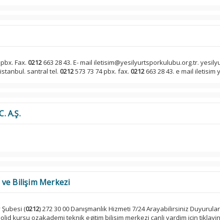
 pbx. Fax.
0212
663 28 43. E- mail iletisim@yesilyurtsporkulubu.org.tr. yesily
istanbul. santral tel.
0212
573 73 74 pbx. fax.
0212
663 28 43. e mail iletisim y
. A.Ş.
ve Bilişim Merkezi
 Şubesi (
0212
) 272 30 00 Danışmanlık Hizmeti 7/24 Arayabilirsiniz Duyurula
lid kursu ozakademi teknik egitim bilisim merkezi canli yardim icin tiklayin