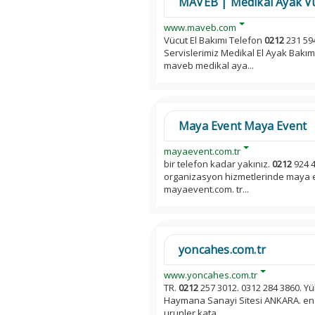
MAVEB | Medikal Ayak Vü
www.maveb.com
Vücut El Bakımı Telefon
0212
231 594
Servislerimiz Medikal El Ayak Bakım
maveb medikal aya...
Maya Event Maya Event
mayaevent.com.tr
bir telefon kadar yakınız.
0212
924 4
organizasyon hizmetlerinde maya ev
mayaevent.com. tr...
yoncahes.com.tr
www.yoncahes.com.tr
TR.
0212
257 3012. 0312 284 3860. Yükl
Haymana Sanayi Sitesi ANKARA. en 
urunler kata...