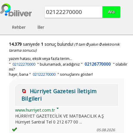
Rehber
İller
14.379
saniyede
1
sonuç bulundu!
(
1
tam
0
yakın
0
elektronik
tarama sonucu)
yazım hatası, eksik veya fazla terim...
02126770000
"
02122270000
"
bulunamadı, aradığınız
"
" olabilir
mi?
hayır, bana "
02122270000
" sonuçlarını göster!
Hürriyet Gazetesi İletişim
Bilgileri
www.hurriyet.com.tr
HÜRRİYET GAZETECİLİK VE MATBAACILIK A.Ş
Hürriyet Santral Tel 0 212 677 00 ...
05.08.2026