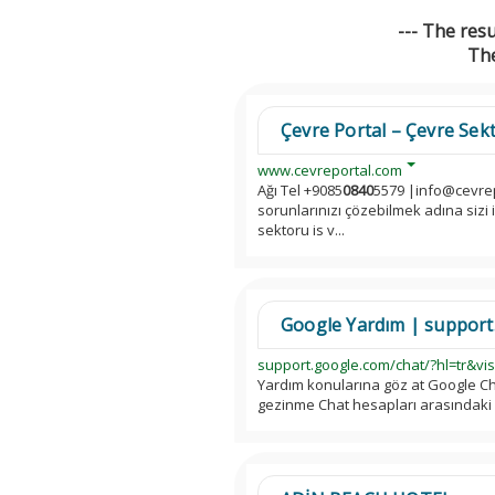
--- The res
The
Çevre Portal – Çevre Sektö
www.cevreportal.com
Ağı Tel +9085
0840
5579 |info@cevrep
sorunlarınızı çözebilmek adına sizi 
sektoru is v...
Google Yardım | support
support.google.com/chat/?hl=tr&vis
Yardım konularına göz at Google C
gezinme Chat hesapları arasındaki