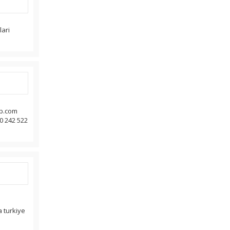
lari
up.com
90 242 522
ya turkiye