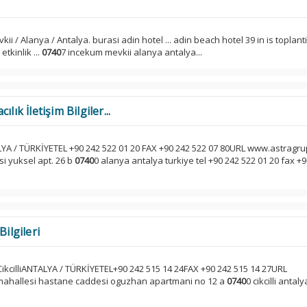
ii / Alanya / Antalya. burasi adin hotel ... adin beach hotel 39 in is toplanti
tkinlik ...
0740
7 incekum mevkii alanya antalya...
lık İletişim Bilgiler...
YA / TÜRKİYETEL +90 242 522 01 20 FAX +90 242 522 07 80URL www.astragr
i yuksel apt. 26 b
0740
0 alanya antalya turkiye tel +90 242 522 01 20 fax +
Bilgileri
CikcilliANTALYA / TÜRKİYETEL+90 242 515 14 24FAX +90 242 515 14 27URL
ahallesi hastane caddesi oguzhan apartmani no 12 a
0740
0 cikcilli antal