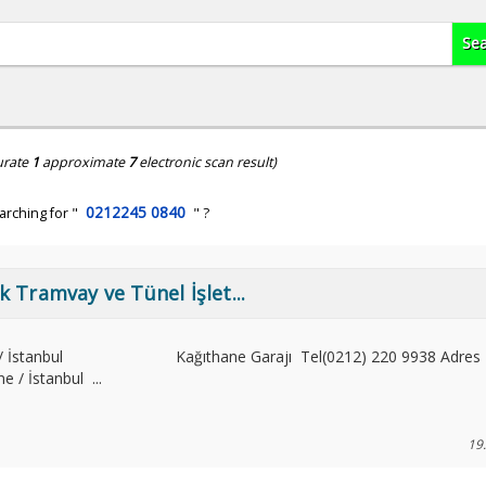
urate
1
approximate
7
electronic scan result)
0212245 0840
arching for "
" ?
ik Tramvay ve Tünel İşlet...
kapı / İstanbul Kağıthane Garajı Tel(0212) 220 9938 Adres 
 / İstanbul ...
19