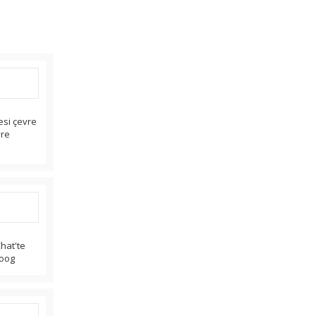
esi çevre
vre
hat'te
Goog