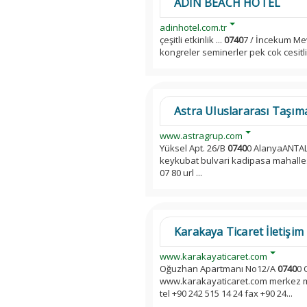
ADİN BEACH HOTEL
adinhotel.com.tr
çeşitli etkinlik ...
0740
7 / İncekum Mevk
kongreler seminerler pek cok cesitli e
Astra Uluslararası Taşımacı
www.astragrup.com
Yüksel Apt. 26/B
0740
0 AlanyaANTAL
keykubat bulvari kadipasa mahalles
07 80 url ...
Karakaya Ticaret İletişim 
www.karakayaticaret.com
Oğuzhan Apartmanı No12/A
0740
0 
www.karakayaticaret.com merkez m
tel +90 242 515 14 24 fax +90 24...