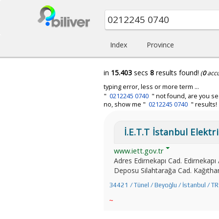
Index
Province
in
15.403
secs
8
results found!
(
0
acc
typing error, less or more term ...
"
0212245 0740
" not found, are you se
no, show me "
0212245 0740
" results!
İ.E.T.T İstanbul Elektr
www.iett.gov.tr
Adres Edirnekapı Cad. Edirne
Deposu Silahtarağa Cad. Kağıthane
34421 / Tünel / Beyoğlu / İstanbul / TR
~