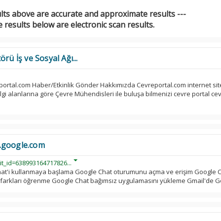
ults above are accurate and approximate results ---
 results below are electronic scan results.
rü İş ve Sosyal Ağı...
ortal.com Haber/Etkinlik Gönder Hakkımızda Cevreportal.com internet sit
ilgi alanlarına göre Çevre Mühendisleri ile buluşa bilmenizi cevre portal ce
.google.com
it_id=638993164717826...
hat'i kullanmaya başlama Google Chat oturumunu açma ve erişim Google C
 farkları öğrenme Google Chat bağımsız uygulamasını yükleme Gmail'de 