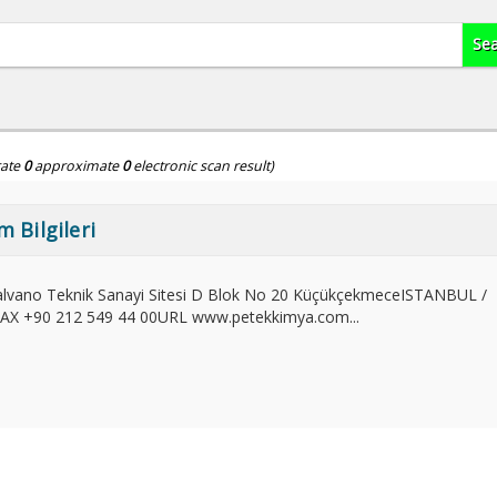
ate
0
approximate
0
electronic scan result)
m Bilgileri
i Galvano Teknik Sanayi Sitesi D Blok No 20 KüçükçekmeceISTANBUL /
AX +90 212 549 44 00URL www.petekkimya.com...