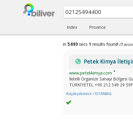
Index
Province
in
5.693
secs
1
results found!
(
1
accur
Petek Kimya İletişi
www.petekkimya.com
İkitelli Organize Sanayi Bölges
TÜRKİYETEL +90 212 549 29 59F
Küçükçekmece / İSTANBUL