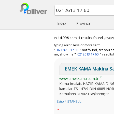
Index
Province
in
14.996
secs
1
results found!
(
0
acc
typing error, less or more term ...
"
0212613 17 60
" not found, are you se
no, show me "
0212613 17 60
" results!
EMEK KAMA Makina San.
www.emekkama.com.tr
Kama İmalatı. HAZIR KAMA DIN
kamalar TS 147/9 DIN 6885 NORM
Kamaların iki yüzü taşlanmıştır....
Eyüp / İSTANBUL
~