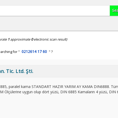
urate
1
approximate
0
electronic scan result)
0212614 17 60
arching for "
" ?
 Tic. Ltd. Şti.
6885, paralel kama STANDART HAZIR YARIM AY KAMA DIN6888. Tü
 Ölçülerine uygun olup dört yüzü, DIN 6885 Kamaların 4 yüzü, DIN