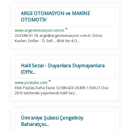
ARGE OTOMASYON ve MAKİNE
OTOMOTİV
www.argeotomasyon.com.tr
224 586 01 19; arge@argeotomasyon.com.tr. Döviz
Kurları. Dollar - TL Sell ... Blok No 4 O...
Halil Sezai - Duyanlara Duymayanlara
(Offic...
www.youtube.com
Ekle Paylaş Daha fazla 12.586.423 29.805 1.558 21 Oca
2015 tarihinde yayınlandı Halil Sez...
Ümraniye Şubesi Çengelköy
Baharatçısı...