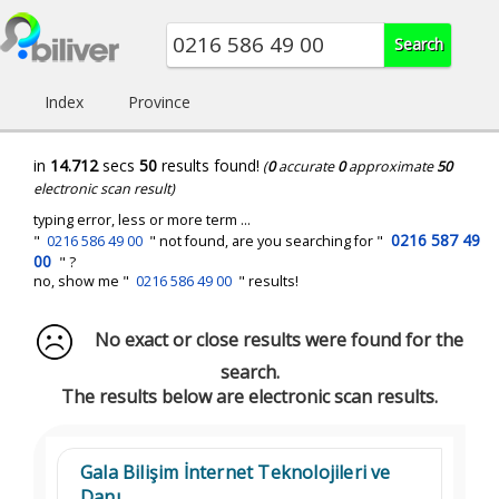
Index
Province
in
14.712
secs
50
results found!
(
0
accurate
0
approximate
50
electronic scan result)
typing error, less or more term ...
0216 587 49
"
0216 586 49 00
" not found, are you searching for "
00
" ?
no, show me "
0216 586 49 00
" results!
No exact or close results were found for the
search.
The results below are electronic scan results.
Gala Bilişim İnternet Teknolojileri ve
Danı...