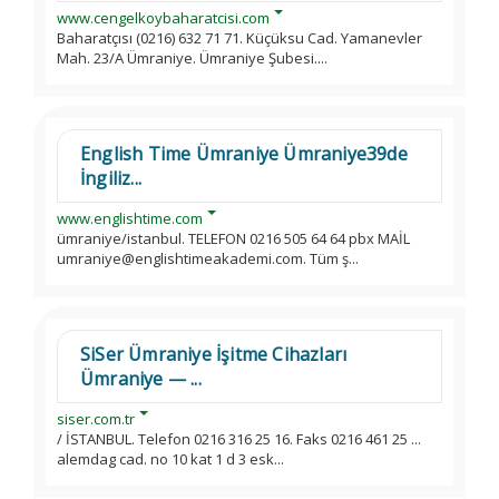
www.cengelkoybaharatcisi.com
Baharatçısı (0216) 632 71 71. Küçüksu Cad. Yamanevler
Mah. 23/A Ümraniye. Ümraniye Şubesi....
English Time Ümraniye Ümraniye39de
İngiliz...
www.englishtime.com
ümraniye/istanbul. TELEFON 0216 505 64 64 pbx MAİL
umraniye@englishtimeakademi.com. Tüm ş...
SiSer Ümraniye İşitme Cihazları
Ümraniye — ...
siser.com.tr
/ İSTANBUL. Telefon 0216 316 25 16. Faks 0216 461 25 ...
alemdag cad. no 10 kat 1 d 3 esk...