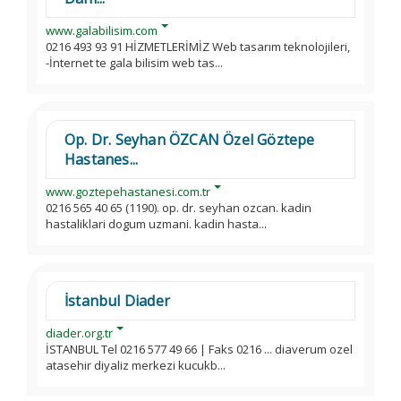
www.galabilisim.com
0216 493 93 91 HİZMETLERİMİZ Web tasarım teknolojileri,
-İnternet te gala bilisim web tas...
Op. Dr. Seyhan ÖZCAN Özel Göztepe
Hastanes...
www.goztepehastanesi.com.tr
0216 565 40 65 (1190). op. dr. seyhan ozcan. kadin
hastaliklari dogum uzmani. kadin hasta...
İstanbul Diader
diader.org.tr
İSTANBUL Tel 0216 577 49 66 | Faks 0216 ... diaverum ozel
atasehir diyaliz merkezi kucukb...