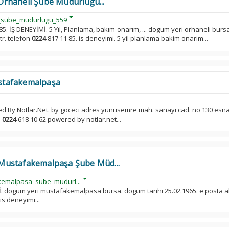
rhaneli Şube Müdürlüğü...
li_sube_mudurlugu_559
85. İŞ DENEYİMİ. 5 Yıl, Planlama, bakım-onarım, ... dogum yeri orhaneli bur
tr. telefon
0224
817 11 85. is deneyimi. 5 yil planlama bakim onarim...
stafakemalpaşa
d By Notlar.Net. by goceci adres yunusemre mah. sanayi cad. no 130 esn
l
0224
618 10 62 powered by notlar.net...
Mustafakemalpaşa Şube Müd...
akemalpasa_sube_mudurl...
İ. dogum yeri mustafakemalpasa bursa. dogum tarihi 25.02.1965. e posta 
is deneyimi...