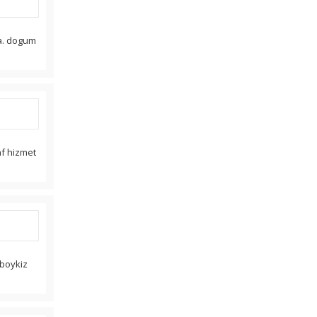
sa. dogum
af hizmet
aboykiz