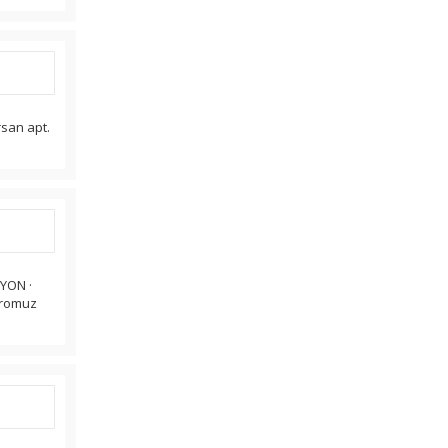
rsan apt.
YON ·
dromuz