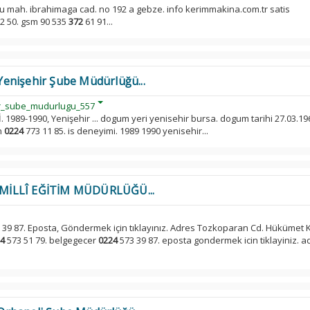
onu mah. ibrahimaga cad. no 192 a gebze. info kerimmakina.com.tr satis
12 50. gsm 90 535
372
61 91...
enişehir Şube Müdürlüğü...
hir_sube_mudurlugu_557
. 1989-1990, Yenişehir ... dogum yeri yenisehir bursa. dogum tarihi 27.03.19
on
0224
773 11 85. is deneyimi. 1989 1990 yenisehir...
MİLLÎ EĞİTİM MÜDÜRLÜĞÜ...
 39 87. Eposta, Göndermek için tıklayınız. Adres Tozkoparan Cd. Hükümet 
4
573 51 79. belgegecer
0224
573 39 87. eposta gondermek icin tiklayiniz. a