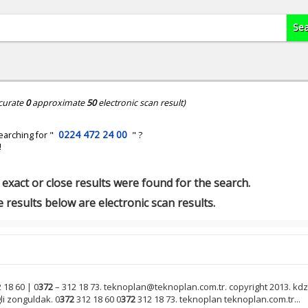
curate
0
approximate
50
electronic scan result)
0224 472 24 00
earching for "
" ?
!
exact or close results were found for the search.
 results below are electronic scan results.
 18 60 | 0
372
– 312 18 73. teknoplan@teknoplan.com.tr. copyright 2013. kdz.
li zonguldak. 0
372
312 18 60 0
372
312 18 73. teknoplan teknoplan.com.tr...