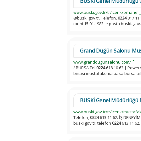
BUSKİ Genel Müdürlüğü O
www.buski.gov.tr/tr/icerik/orhane
@buski.gov.tr. Telefon,
0224
817 11 
tarihi 15.01.1983. e posta buski. gov.
Grand Düğün Salonu Mu
www.granddugunsalonu.com/
/ BURSA Tel
0224
618 10 62 | Powere
binasi mustafakemalpasa bursa te
BUSKİ Genel Müdürlüğü 
www.buski.gov.tr/tr/icerik/mustaf
Telefon,
0224
613 11 62. İŞ DENEYİM
buski.gov.tr. telefon
0224
613 11 62. 