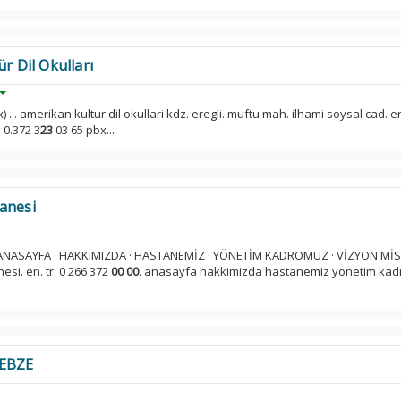
r Dil Okulları
) ... amerikan kultur dil okullari kdz. eregli. muftu mah. ilhami soysal cad. e
 0.372 3
23
03 65 pbx...
anesi
 ANASAYFA · HAKKIMIZDA · HASTANEMİZ · YÖNETİM KADROMUZ · VİZYON MİS
esi. en. tr. 0 266 372
00
00
. anasayfa hakkimizda hastanemiz yonetim ka
GEBZE