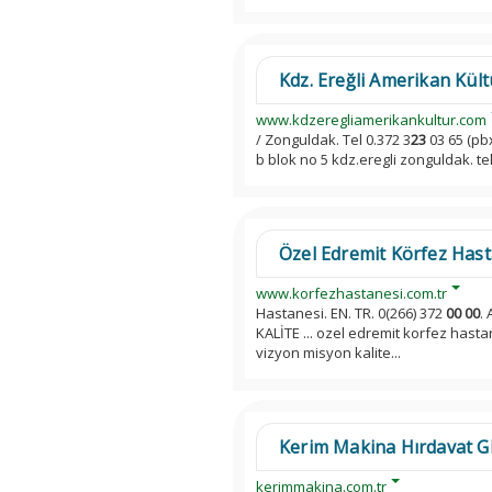
Kdz. Ereğli Amerikan Kültü
www.kdzeregliamerikankultur.com
/ Zonguldak. Tel 0.372 3
23
03 65 (pbx
b blok no 5 kdz.eregli zonguldak. tel
Özel Edremit Körfez Hast
www.korfezhastanesi.com.tr
Hastanesi. EN. TR. 0(266) 372
00
00
.
KALİTE ... ozel edremit korfez hastan
vizyon misyon kalite...
Kerim Makina Hırdavat 
kerimmakina.com.tr