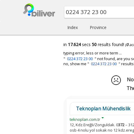
Index
Province
in
17.624
secs
50
results found!
(
0
ac
typing error, less or more term ...
"
0224 372 23 00
" not found, are you s
no, show me "
0224 372 23 00
" results
No 
The
Teknoplan Mühendislik
teknoplan.com.tr
12, Kdz.Ereğli/Zonguldak. 0
372
– 312
osb 4 nolu yol sokak no 12 kdz.ereg