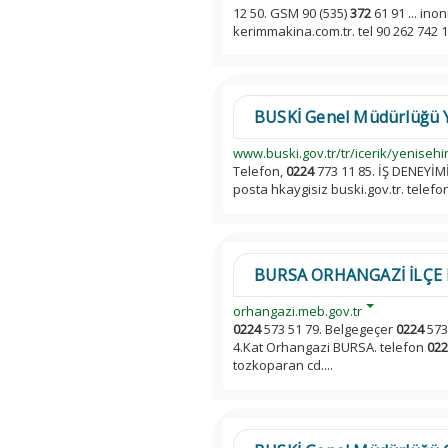
12 50. GSM 90 (535)
372
61 91 ... in
kerimmakina.com.tr. tel 90 262 742 
BUSKİ Genel Müdürlüğü Y
www.buski.gov.tr/tr/icerik/yenise
Telefon,
0224
773 11 85. İŞ DENEYİMİ
posta hkaygisiz buski.gov.tr. telef
BURSA ORHANGAZİ İLÇE 
orhangazi.meb.gov.tr
0224
573 51 79. Belgegeçer
0224
573
4.Kat Orhangazi BURSA. telefon
022
tozkoparan cd....