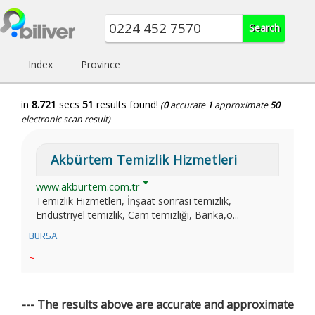
Index
Province
in
8.721
secs
51
results found!
(
0
accurate
1
approximate
50
electronic scan result)
Akbürtem Temizlik Hizmetleri
www.akburtem.com.tr
Temizlik Hizmetleri, İnşaat sonrası temizlik,
Endüstriyel temizlik, Cam temizliği, Banka,o...
BURSA
~
--- The results above are accurate and approximate