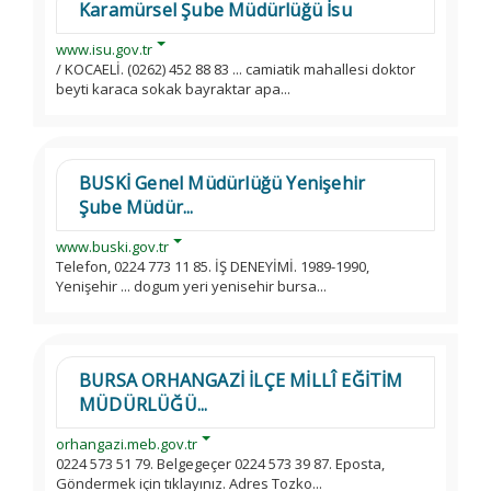
Karamürsel Şube Müdürlüğü İsu
www.isu.gov.tr
/ KOCAELİ. (0262) 452 88 83 ... camiatik mahallesi doktor
beyti karaca sokak bayraktar apa...
BUSKİ Genel Müdürlüğü Yenişehir
Şube Müdür...
www.buski.gov.tr
Telefon, 0224 773 11 85. İŞ DENEYİMİ. 1989-1990,
Yenişehir ... dogum yeri yenisehir bursa...
BURSA ORHANGAZİ İLÇE MİLLÎ EĞİTİM
MÜDÜRLÜĞÜ...
orhangazi.meb.gov.tr
0224 573 51 79. Belgegeçer 0224 573 39 87. Eposta,
Göndermek için tıklayınız. Adres Tozko...