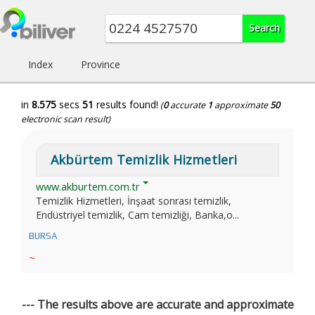
Index
Province
in
8.575
secs
51
results found!
(
0
accurate
1
approximate
50
electronic scan result)
Akbürtem Temizlik Hizmetleri
www.akburtem.com.tr
Temizlik Hizmetleri, İnşaat sonrası temizlik,
Endüstriyel temizlik, Cam temizliği, Banka,o...
BURSA
~
--- The results above are accurate and approximate