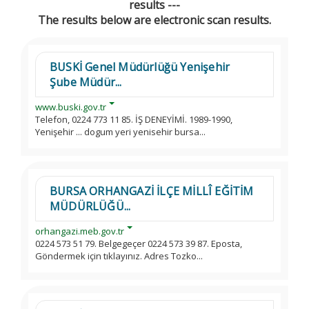
results ---
The results below are electronic scan results.
BUSKİ Genel Müdürlüğü Yenişehir
Şube Müdür...
www.buski.gov.tr
Telefon, 0224 773 11 85. İŞ DENEYİMİ. 1989-1990,
Yenişehir ... dogum yeri yenisehir bursa...
BURSA ORHANGAZİ İLÇE MİLLÎ EĞİTİM
MÜDÜRLÜĞÜ...
orhangazi.meb.gov.tr
0224 573 51 79. Belgegeçer 0224 573 39 87. Eposta,
Göndermek için tıklayınız. Adres Tozko...