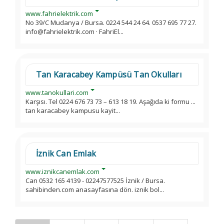
www.fahrielektrik.com
No 39/C Mudanya / Bursa. 0224 544 24 64. 0537 695 77 27.
info@fahrielektrik.com · FahriEl...
Tan Karacabey Kampüsü Tan Okulları
www.tanokullari.com
Karşısı. Tel 0224 676 73 73 – 613 18 19. Aşağıda ki formu ...
tan karacabey kampusu kayit...
İznik Can Emlak
www.iznikcanemlak.com
Can 0532 165 4139 - 02247577525 İznik / Bursa.
sahibinden.com anasayfasına dön. iznik bol...