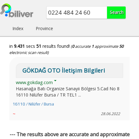
Index
Province
in
9.431
secs
51
results found!
(
0
accurate
1
approximate
50
electronic scan result)
GÖKDAĞ OTO İletişim Bilgileri
www.gokdag.com
Hasanağa Batı Organize Sanayii Bölgesi 5.Cad No 8
16110 Nilüfer Bursa / TR TEL1 ...
16110 / Nilüfer / Bursa
~
28.06.2022
--- The results above are accurate and approximate