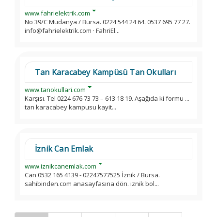
www.fahrielektrik.com
No 39/C Mudanya / Bursa. 0224 544 24 64. 0537 695 77 27.
info@fahrielektrik.com · FahriEl...
Tan Karacabey Kampüsü Tan Okulları
www.tanokullari.com
Karşısı. Tel 0224 676 73 73 – 613 18 19. Aşağıda ki formu ...
tan karacabey kampusu kayit...
İznik Can Emlak
www.iznikcanemlak.com
Can 0532 165 4139 - 02247577525 İznik / Bursa.
sahibinden.com anasayfasına dön. iznik bol...