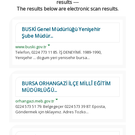
results ---
The results below are electronic scan results.
BUSKİ Genel Müdürlüğü Yenişehir
Şube Müdür...
www.buski.gov.tr
Telefon, 0224 773 11 85. İŞ DENEYİMİ. 1989-1990,
Yenişehir ... dogum yeri yenisehir bursa...
BURSA ORHANGAZİ İLÇE MİLLÎ EĞİTİM
MÜDÜRLÜĞÜ...
orhangazi.meb.gov.tr
0224 573 51 79. Belgegeçer 0224 573 39 87. Eposta,
Göndermek için tıklayınız. Adres Tozko...