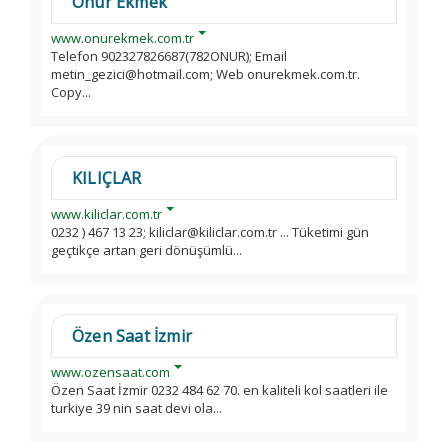
Onur Ekmek
www.onurekmek.com.tr
Telefon 902327826687(782ONUR); Email
metin_gezici@hotmail.com; Web onurekmek.com.tr.
Copy...
KILIÇLAR
www.kiliclar.com.tr
0232 ) 467 13 23; kiliclar@kiliclar.com.tr ... Tüketimi gün
geçtikçe artan geri dönüşümlü...
Özen Saat İzmir
www.ozensaat.com
Özen Saat İzmir 0232 484 62 70. en kaliteli kol saatleri ile
turkiye 39 nin saat devi ola...