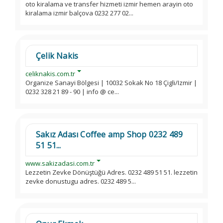
oto kiralama ve transfer hizmeti izmir hemen arayin oto
kiralama izmir balçova 0232 277 02...
Çelik Nakis
celiknakis.com.tr
Organize Sanayi Bölgesi | 10032 Sokak No 18 Çigli/Izmir |
0232 328 21 89 - 90 | info @ ce...
Sakız Adası Coffee amp Shop 0232 489
51 51...
www.sakizadasi.com.tr
Lezzetin Zevke Dönüştüğü Adres. 0232 489 51 51. lezzetin
zevke donustugu adres. 0232 489 5...