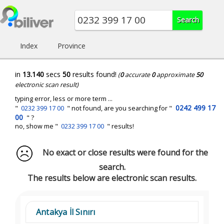
Index
Province
in
13.140
secs
50
results found!
(
0
accurate
0
approximate
50
electronic scan result)
typing error, less or more term ...
0242 499 17
"
0232 399 17 00
" not found, are you searching for "
00
" ?
no, show me "
0232 399 17 00
" results!
No exact or close results were found for the
search.
The results below are electronic scan results.
Antakya İl Sınırı