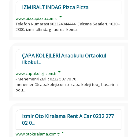
IZMIRALTINDAG Pizza Pizza
www.pizzapizza.com.tr
Telefon Numarası 902324044444. Çalışma Saatleri. 1030 -
2300. izmir altindag . adres. kema...
ÇAPA KOLEJLERİ Anaokulu Ortaokul
İlkokul...
www.capakoleji.com.tr
- Menemen/İZMİR 0232 507 70 70
menemen@capakoleji.com.tr. capa koleji teog basarinizi
odu...
izmir Oto Kiralama Rent A Car 0232 277
02 0...
www.otokiralama.com.tr