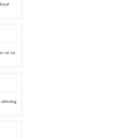
ebiyat
ler cd. no
 altindag