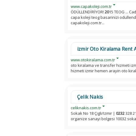
www.capakoleji.com.tr
ÖDÜLLENDİRİYOR!
20
15 TEOG ... C
capa koleji teog basarinizi odullend
capakoleji.com.tr...
izmir Oto Kiralama Rent 
www.otokiralama.com.tr
oto kiralama ve transfer hizmeti iz
hizmeti izmir hemen arayin oto kir
Çelik Nakis
celiknakis.com.tr
Sokak No 18 Çigli/Izmir |
0232
328 21
organize sanayi bolgesi 10032 sokak