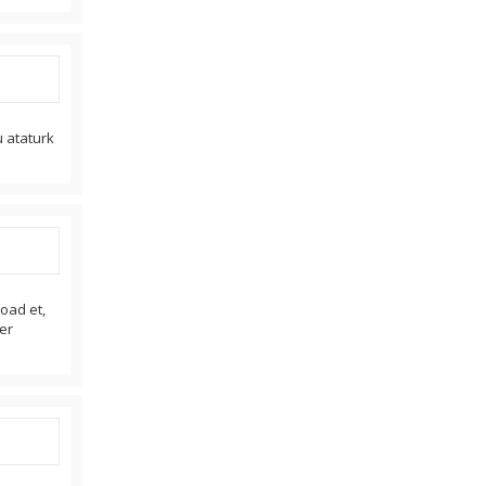
u ataturk
load et,
er