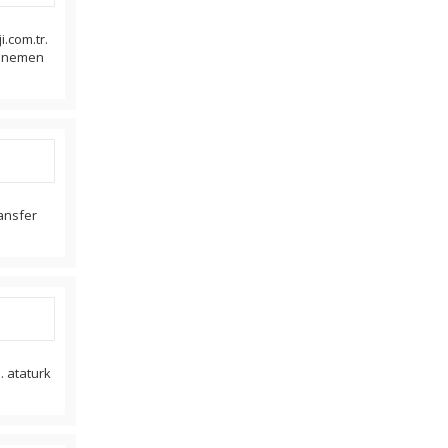
.com.tr.
menemen
ransfer
 . ataturk