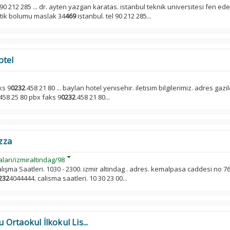
 90 212 285 ... dr. ayten yazgan karatas. istanbul teknik universitesi fen ed
etik bolumu maslak 34
469
istanbul. tel 90 212 285...
otel
ks 9
0232
.458 21 80 ... baylan hotel yenisehir. iletisim bilgilerimiz. adres gazi
.458 25 80 pbx faks 9
0232
.458 21 80...
zza
lari/izmiraltindag/98
lışma Saatleri. 1030 - 2300. izmir altindag . adres. kemalpasa caddesi no 76
232
4044444. calisma saatleri. 10 30 23 00...
Ortaokul İlkokul Lis...