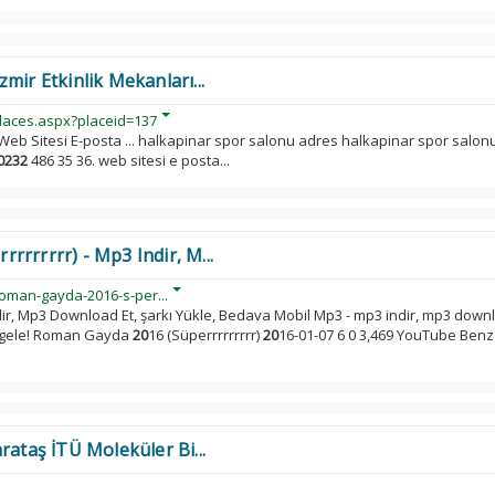
mir Etkinlik Mekanları...
laces.aspx?placeid=137
Web Sitesi E-posta ... halkapinar spor salonu adres halkapinar spor salon
0232
486 35 36. web sitesi e posta...
rrrrrr) - Mp3 Indir, M...
roman-gayda-2016-s-per...
ndir, Mp3 Download Et, şarkı Yükle, Bedava Mobil Mp3 - mp3 indir, mp3 down
stgele! Roman Gayda
20
16 (Süperrrrrrrrr)
20
16-01-07 6 0 3,469 YouTube Benz
rataş İTÜ Moleküler Bi...