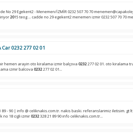
adde No 29 Egekent2 - Menemen/İZMİR 0232 507 70 70 menemen@capakoleji
iriyor
20
15 teog ... cadde no 29 egekent2 menemen izmir 0232 507 70 70 
A Car 0232 277 02 01
mir hemen arayin oto kiralama izmir balçova
0232
277 02 01. oto kiralama t
alama izmir balcova
0232
277 02 01...
 89 - 90 | info @ celiknakis.com.tr. nakis baski. referanslarimiz iletisim. gt lt
 no 18 cigli izmir
0232
328 21 89 90 info celiknakis.com.tr...