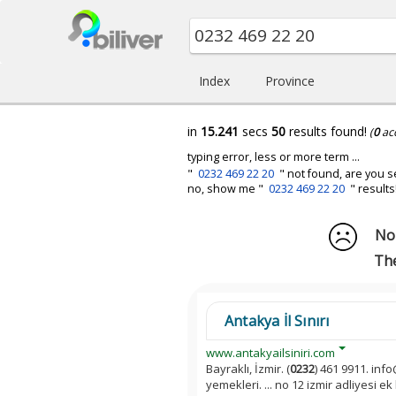
Index
Province
in
15.241
secs
50
results found!
(
0
ac
typing error, less or more term ...
"
0232 469 22 20
" not found, are you s
no, show me "
0232 469 22 20
" results
No 
The
Antakya İl Sınırı
www.antakyailsiniri.com
Bayraklı, İzmir. (
0232
) 461 9911. info@
yemekleri. ... no 12 izmir adliyesi ek