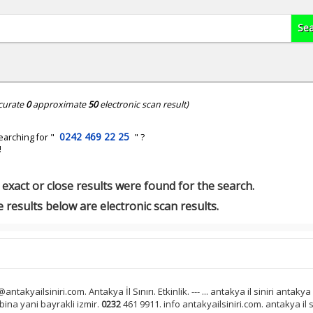
curate
0
approximate
50
electronic scan result)
0242 469 22 25
earching for "
" ?
!
exact or close results were found for the search.
 results below are electronic scan results.
antakyailsiniri.com. Antakya İl Sınırı. Etkinlik. --- ... antakya il siniri antakya
 bina yani bayrakli izmir.
0232
461 9911. info antakyailsiniri.com. antakya il sin