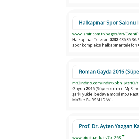
Halkapınar Spor Salonu Iz
www.izmir.com.tr/pages/Art/EventP
Halkapınar Telefon
0232
486 35 36. 
spor kompleksi halkapinar telefon
Roman Gayda 2016 (Süperrr
mp3indirio.com/indir/xpbn_JVzrtQ/
Gayda
20
16 (Süperrrrrrrrr) - Mp3 I
şarkı yükle, bedava mobil mp3 Ra
Mp3ler BURSALI DAV...
Prof. Dr. Ayten Yazgan Ka
www.bio.itu.edu.tr/?p=268