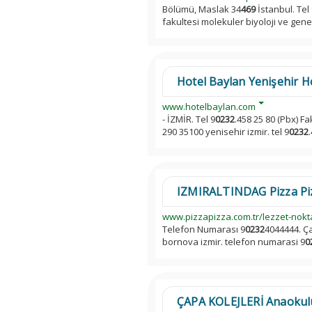
Bölümü, Maslak 34
469
İstanbul. Tel
fakultesi molekuler biyoloji ve gen
Hotel Baylan Yenişehir H
www.hotelbaylan.com
- İZMİR. Tel 9
0232
.458 25 80 (Pbx) Fa
290 35100 yenisehir izmir. tel 9
0232
IZMIRALTINDAG Pizza Pi
www.pizzapizza.com.tr/lezzet-nokta
Telefon Numarası 9
0232
4044444. Ça
bornova izmir. telefon numarasi 9
0
ÇAPA KOLEJLERİ Anaokulu 