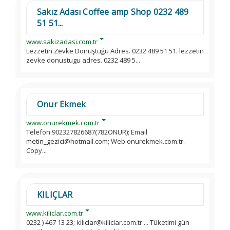
Sakız Adası Coffee amp Shop 0232 489
51 51...
www.sakizadasi.com.tr
Lezzetin Zevke Dönüştüğü Adres. 0232 489 51 51. lezzetin
zevke donustugu adres. 0232 489 5...
Onur Ekmek
www.onurekmek.com.tr
Telefon 902327826687(782ONUR); Email
metin_gezici@hotmail.com; Web onurekmek.com.tr.
Copy...
KILIÇLAR
www.kiliclar.com.tr
0232 ) 467 13 23; kiliclar@kiliclar.com.tr ... Tüketimi gün