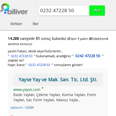
Rehber
İller
14.288
saniyede
51
sonuç bulundu!
(
0
tam
1
yakın
50
elektronik
tarama sonucu)
yazım hatası, eksik veya fazla terim...
0242 47228 50
"
0232 47228 50
"
bulunamadı, aradığınız
"
"
olabilir mi?
hayır, bana "
0232 47228 50
" sonuçlarını göster!
Yayse Yay ve Mak. San. Tic. Ltd. Şti.
www.yayse.com
Baskı Yayları, Çekme Yayları, Kurma Yayları, Form
Yayları, Sac Form Yayları, Kılavuz Yayla...
Işıkkent / İZMİR
~