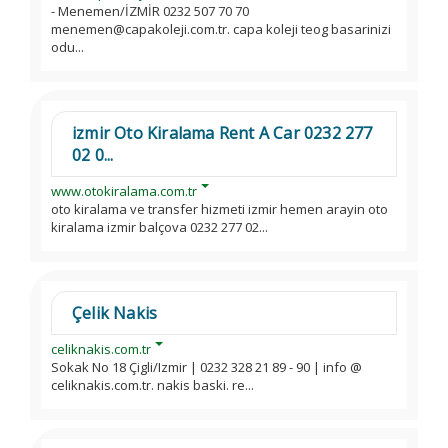
- Menemen/İZMİR 0232 507 70 70
menemen@capakoleji.com.tr. capa koleji teog basarinizi
odu...
izmir Oto Kiralama Rent A Car 0232 277
02 0...
www.otokiralama.com.tr
oto kiralama ve transfer hizmeti izmir hemen arayin oto
kiralama izmir balçova 0232 277 02...
Çelik Nakis
celiknakis.com.tr
Sokak No 18 Çigli/Izmir | 0232 328 21 89 - 90 | info @
celiknakis.com.tr. nakis baski. re...