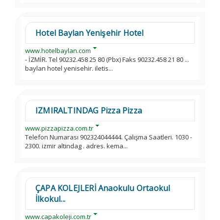
Hotel Baylan Yenişehir Hotel
www.hotelbaylan.com
- İZMİR. Tel 90232.458 25 80 (Pbx) Faks 90232.458 21 80 ...
baylan hotel yenisehir. iletis...
IZMIRALTINDAG Pizza Pizza
www.pizzapizza.com.tr
Telefon Numarası 902324044444. Çalışma Saatleri. 1030 -
2300. izmir altindag . adres. kema...
ÇAPA KOLEJLERİ Anaokulu Ortaokul
İlkokul...
www.capakoleji.com.tr