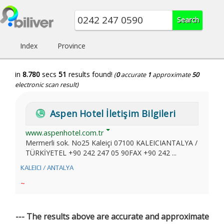
Index
Province
in
8.780
secs
51
results found!
(
0
accurate
1
approximate
50
electronic scan result)
Aspen Hotel İletişim Bilgileri
www.aspenhotel.com.tr
Mermerli sok. No25 Kaleiçi 07100 KALEICIANTALYA /
TÜRKİYETEL +90 242 247 05 90FAX +90 242 ...
KALEICI / ANTALYA
~
--- The results above are accurate and approximate