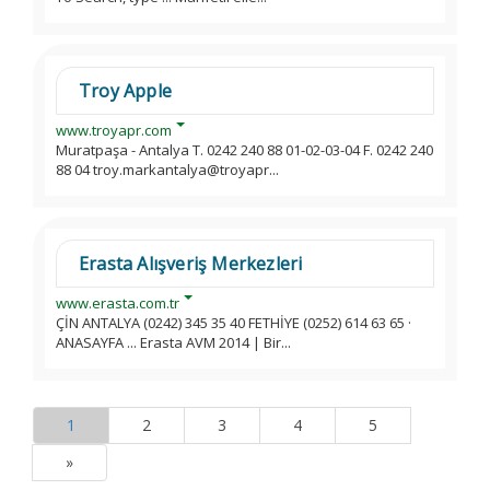
Troy Apple
www.troyapr.com
Muratpaşa - Antalya T. 0242 240 88 01-02-03-04 F. 0242 240
88 04 troy.markantalya@troyapr...
Erasta Alışveriş Merkezleri
www.erasta.com.tr
ÇİN ANTALYA (0242) 345 35 40 FETHİYE (0252) 614 63 65 ·
ANASAYFA ... Erasta AVM 2014 | Bir...
1
2
3
4
5
»