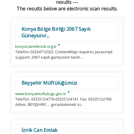
results ---
The results below are electronic scan results.
Konya Bölge Birliği 2067 Sayılı
Güneysınır...
konya.tarimkredi.org.tr
Telefon 03324712023. ContentMap requires Javascript
support. 2067 sayili guneysinir tarim ...
Beyşehir Müftülüğümüz
www.konyamuftulugu.gov.tr
Telefon. 03325124776-03325124141. Fax. 03325122769.
Adres. BEYŞEHİR/ ... goruntulemek ici...
İznik Can Emlak