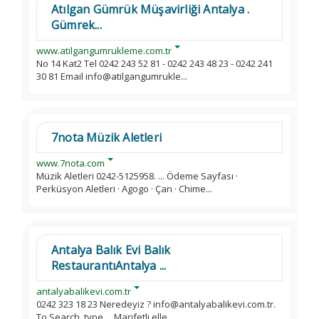
Atılgan Gümrük Müşavirliği Antalya .
Gümrek...
www.atilgangumrukleme.com.tr
No 14 Kat2 Tel 0242 243 52 81 - 0242 243 48 23 - 0242 241
30 81 Email info@atilgangumrukle...
7nota Müzik Aletleri
www.7nota.com
Müzik Aletleri 0242-5125958. ... Ödeme Sayfası ·
Perküsyon Aletleri · Agogo · Çan · Chime...
Antalya Balık Evi Balık
RestaurantıAntalya ...
antalyabalikevi.com.tr
0242 323 18 23 Neredeyiz ? info@antalyabalikevi.com.tr.
To Search, type ... Marifetli elle...