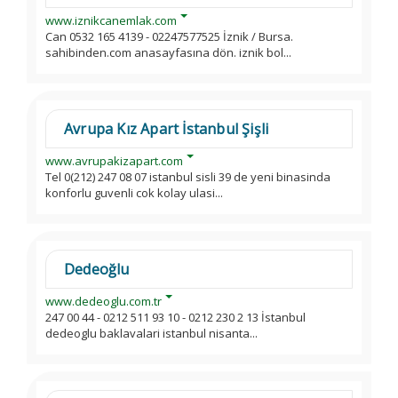
www.iznikcanemlak.com
Can 0532 165 4139 - 02247577525 İznik / Bursa.
sahibinden.com anasayfasına dön. iznik bol...
Avrupa Kız Apart İstanbul Şişli
www.avrupakizapart.com
Tel 0(212) 247 08 07 istanbul sisli 39 de yeni binasinda
konforlu guvenli cok kolay ulasi...
Dedeoğlu
www.dedeoglu.com.tr
247 00 44 - 0212 511 93 10 - 0212 230 2 13 İstanbul
dedeoglu baklavalari istanbul nisanta...