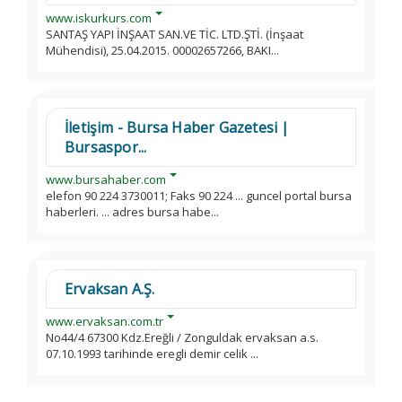
www.iskurkurs.com
SANTAŞ YAPI İNŞAAT SAN.VE TİC. LTD.ŞTİ. (İnşaat
Mühendisi), 25.04.2015. 00002657266, BAKI...
İletişim - Bursa Haber Gazetesi |
Bursaspor...
www.bursahaber.com
elefon 90 224 3730011; Faks 90 224 ... guncel portal bursa
haberleri. ... adres bursa habe...
Ervaksan A.Ş.
www.ervaksan.com.tr
No44/4 67300 Kdz.Ereğli / Zonguldak ervaksan a.s.
07.10.1993 tarihinde eregli demir celik ...