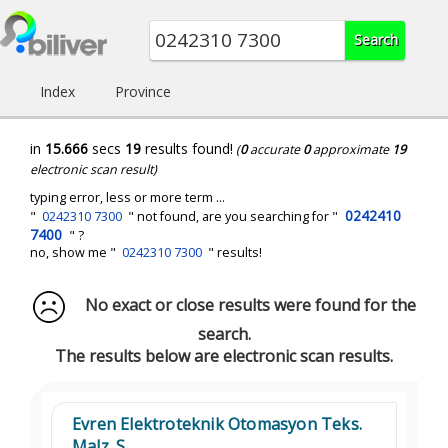
Index
Province
in
15.666
secs
19
results found!
(
0
accurate
0
approximate
19
electronic scan result)
typing error, less or more term ...
0242410
"
0242310 7300
" not found, are you searching for "
7400
" ?
no, show me "
0242310 7300
" results!
No exact or close results were found for the
search.
The results below are electronic scan results.
Evren Elektroteknik Otomasyon Teks.
Malz. S...