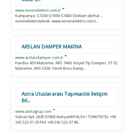
www.evrenelektro.com.tr
Kampanya. S7200-S7300-S7400 Stoktan derhal ...
evrenelektroteknik. www.evrenelektro.com.t...
ARSLAN DAMPER MAKİNA
www.arslandamper.com.tr
Hardox 450 Malzeme. ARS 7400. Köşeli Tip Damper. ST 52
Malzeme. ARS 5300. Yarım Boru Damp...
Astra Uluslararası Taşımacılık İletişim
Bil...
www.astragrup.com
Yüksel Apt. 26/B 07400 AlanyaANTALYA / TÜRKİYETEL +90
242 522 01 20 FAX +90 242 522 07 80...