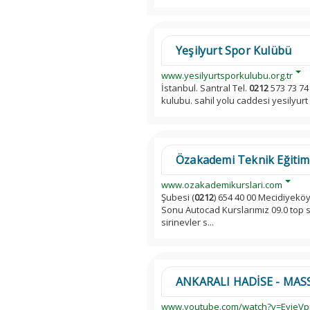
Yeşilyurt Spor Kulübü
www.yesilyurtsporkulubu.org.tr
İstanbul. Santral Tel.
0212
573 73 74
kulubu. sahil yolu caddesi yesilyurt 
Özakademi Teknik Eğitim 
www.ozakademikurslari.com
Şubesi (
0212
) 654 40 00 Mecidiyeköy
Sonu Autocad Kurslarımız 09.0 top so
sirinevler s...
ANKARALI HADİSE - MASS
www.youtube.com/watch?v=Eyie