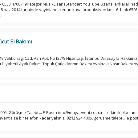
- 0533 4700719KategoriMüzikLisansStandart YouTube Lisansı ankarali had
 haz 2014 tarihinde yayinlandi kenan kaya produksiyon i.m.c 6. blok 6505
.
cut El Bakımı
9 Valikonağı Cad. Asri Apt. No137/8 Nişantaşı, İstanbul Anasayfa Hakkımı
ı Diyabetli Ayak Bakımı Topuk Çatlaklarının Bakımı Ayaktaki Nasır Bakımı A
005. Görüşme Talebi ... E-Posta info@mayaevent.com.tr ... etkinlik planlam
ent size bir telefon kadar yakiniz.
0212
924 4005. gorusme talebi ... e pos