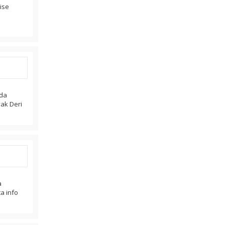
ise
zda
yak Deri
a
ta info