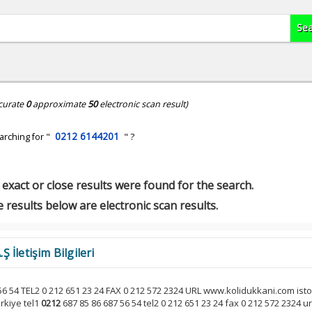
curate
0
approximate
50
electronic scan result)
0212 6144201
arching for "
" ?
exact or close results were found for the search.
 results below are electronic scan results.
İletişim Bilgileri
56 54 TEL2 0 212 651 23 24 FAX 0 212 572 2324 URL www.kolidukkani.com isto
 rkiye tel1
0212
687 85 86 687 56 54 tel2 0 212 651 23 24 fax 0 212 572 2324 ur