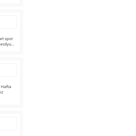
urt spor
esilyu...
r Hafta
iz