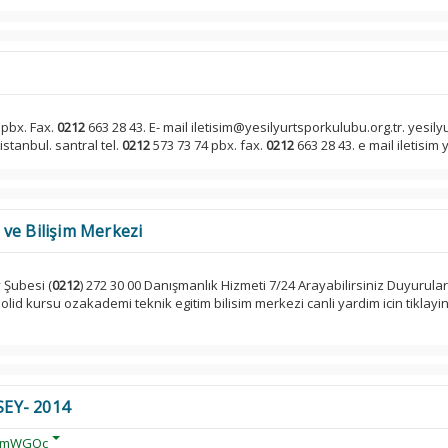
 pbx. Fax.
0212
663 28 43. E- mail iletisim@yesilyurtsporkulubu.org.tr. yesily
istanbul. santral tel.
0212
573 73 74 pbx. fax.
0212
663 28 43. e mail iletisim y
ve Bilişim Merkezi
 Şubesi (
0212
) 272 30 00 Danışmanlık Hizmeti 7/24 Arayabilirsiniz Duyurula
lid kursu ozakademi teknik egitim bilisim merkezi canli yardim icin tiklayin
EY- 2014
VpmWGQc