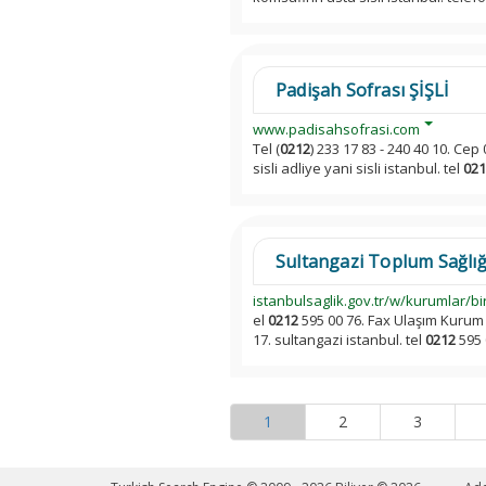
Padişah Sofrası ŞİŞLİ
www.padisahsofrasi.com
Tel (
0212
) 233 17 83 - 240 40 10. Cep
sisli adliye yani sisli istanbul. tel
021
Sultangazi Toplum Sağlığı
istanbulsaglik.gov.tr/w/kurumlar/bi
el
0212
595 00 76. Fax Ulaşım Kurum 
17. sultangazi istanbul. tel
0212
595 
1
2
3