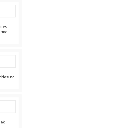
Adres
tirme
addesi no
sak