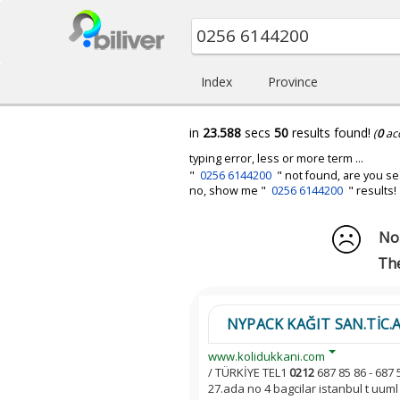
Index
Province
in
23.588
secs
50
results found!
(
0
ac
typing error, less or more term ...
"
0256 6144200
" not found, are you se
no, show me "
0256 6144200
" results!
No 
The
NYPACK KAĞIT SAN.TİC.A.Ş 
www.kolidukkani.com
/ TÜRKİYE TEL1
0212
687 85 86 - 687 
27.ada no 4 bagcilar istanbul t uuml