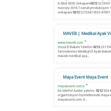
6. Blok 6505 Unkapanı
0212
5273347 
massey 2014 7.sanat produksiyon 18
unkapani
0212
5273347 0533 47007..
MAVEB | Medikal Ayak Vü
www.maveb.com
Vücut El Bakımı Telefon
0212
231 594
Servislerimiz Medikal El Ayak Bakım
maveb medikal aya...
Maya Event Maya Event
mayaevent.com.tr
bir telefon kadar yakınız.
0212
924 4
organizasyon hizmetlerinde maya ev
mayaevent.com. tr...