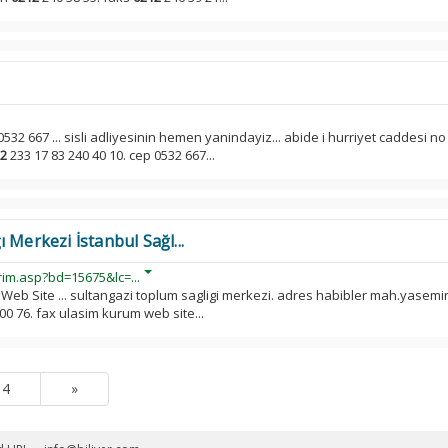
 0532 667 ... sisli adliyesinin hemen yanindayiz... abide i hurriyet caddesi no 
2
233 17 83 240 40 10. cep 0532 667...
 Merkezi İstanbul Sağl...
rim.asp?bd=15675&lc=...
Web Site ... sultangazi toplum sagligi merkezi. adres habibler mah.yasemi
00 76. fax ulasim kurum web site...
4
»