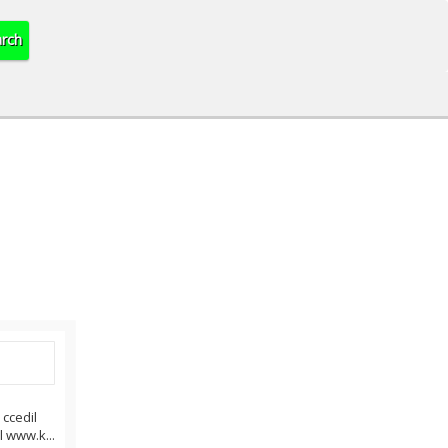
 ccedil
l www.k...