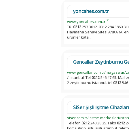
yoncahes.com.tr
www.yoncahes.com.tr
TR.
0212
257 3012. 0312 284 3860. Yükl
Haymana Sanayi Sitesi ANKARA. en 
urunler kata...
Gencallar Zeytinburnu Ge
www.gencallar.com.tr/magazalar/z
/ İstanbul. Tel
0212
546 47 65. Mail 
2 zeytinburnu istanbul. tel
0212
546 
SiSer Şişli İşitme Cihazları
siser.com.tr/isitme-merkezleri/istanbu
Telefon
0212
240 38 35. Faks
0212
24
komsufirin ustu sisli istanbul. telef