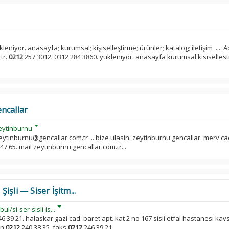
eniyor. anasayfa; kurumsal; kişiselleştirme; ürünler; katalog; iletişim ..... 
tr.
0212
257 3012. 0312 284 3860. yukleniyor. anasayfa kurumsal kisiselles
ncallar
eytinburnu
zeytinburnu@gencallar.com.tr ... bize ulasin. zeytinburnu gencallar. merv c
47 65. mail zeytinburnu gencallar.com.tr...
 Şişli — Siser İşitm...
l/si-ser-sisli-is...
6 39 21. halaskar gazi cad. baret apt. kat 2 no 167 sisli etfal hastanesi kav
on
0212
240 38 35. faks
0212
246 39 21...