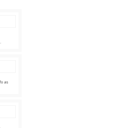
.
fo as
-