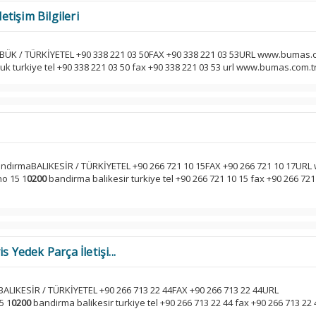
tişim Bilgileri
ÜK / TÜRKİYETEL +90 338 221 03 50FAX +90 338 221 03 53URL www.bumas.c
k turkiye tel +90 338 221 03 50 fax +90 338 221 03 53 url www.bumas.com.tr.
ndırmaBALIKESİR / TÜRKİYETEL +90 266 721 10 15FAX +90 266 721 10 17URL
no 15 1
0200
bandirma balikesir turkiye tel +90 266 721 10 15 fax +90 266 721 
 Yedek Parça İletişi...
LIKESİR / TÜRKİYETEL +90 266 713 22 44FAX +90 266 713 22 44URL
5 1
0200
bandirma balikesir turkiye tel +90 266 713 22 44 fax +90 266 713 22 