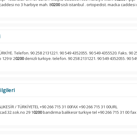
a caddesi no 3 harbiye mah. 8
0200
sisli istanbul . ortopedist. macka caddesi
i
RKİYE. Telefon. 90 258 2131221. 90 549 4352055. 90 549 4355520. Faks. 90 258
 129 tr 2
0200
denizli turkiye. telefon. 90 258 2131221. 90 549 4352055. 90 54
lgileri
IKESİR / TÜRKİYETEL +90 266 715 31 00FAX +90 266 715 31 00URL
cad.32.sok.no 29 1
0200
bandirma balikesir turkiye tel +90 266 715 31 00 fax