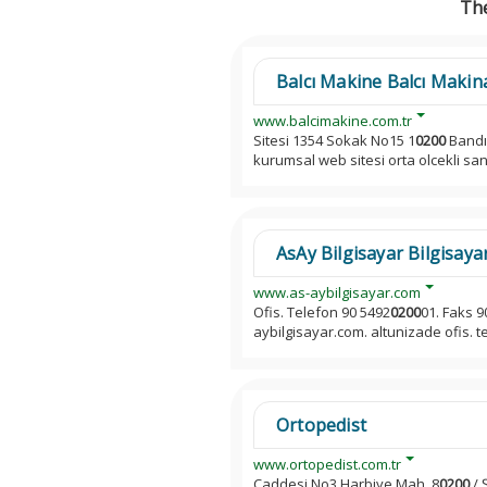
The
Balcı Makine Balcı Maki
www.balcimakine.com.tr
Sitesi 1354 Sokak No15 1
0200
Bandır
kurumsal web sitesi orta olcekli san
AsAy Bilgisayar Bilgisay
www.as-aybilgisayar.com
Ofis. Telefon 90 5492
0200
01. Faks 9
aybilgisayar.com. altunizade ofis. t
Ortopedist
www.ortopedist.com.tr
Caddesi No3 Harbiye Mah. 8
0200
/ 