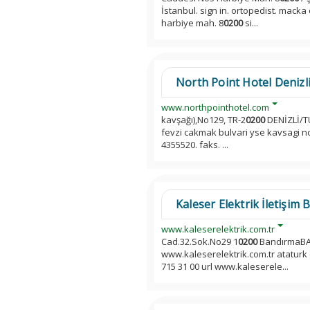
İstanbul. sign in. ortopedist. mack
harbiye mah. 8
0200
si...
North Point Hotel Denizl
www.northpointhotel.com
kavşağı),No129, TR-2
0200
DENİZLİ/TÜ
fevzi cakmak bulvari yse kavsagi no
4355520. faks. ...
Kaleser Elektrik İletişim Bi
www.kaleserelektrik.com.tr
Cad.32.Sok.No29 1
0200
BandırmaBAL
www.kaleserelektrik.com.tr ataturk 
715 31 00 url www.kaleserele...