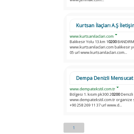
Kurtsan İlaçları A.Ş İletişi
www.kurtsanilaclari.com
Balıkesir Yolu 13.km 1
0200
BANDIRMA
www.kurtsanilaclari.com balikesir y
05 url www.kurtsanilaclari.com...
Dempa Denizli Mensucat İl
www.dempatekstil.com.tr
Bölgesi 1. kısım pk300 2
0200
Denizli
www.dempatekstil.com.tr organize sa
+90 258 269 11 37 url www.d...
1