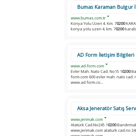
Bumas Karaman Bulgur İle
www.bumas.com.tr
Konya Yolu Üzeri 4. Km. 7
0200
KARAB
konya yolu uzeri 4. km. 7
0200
karabu
AD Form İletişim Bilgileri
www.ad-form.com
Evler Mah. Nato Cad. No15 1
0200
Ba
form.com 600 evler mah. nato cad. 
www.ad form.co...
Aksa Jeneratör Satış Servis
www.jenmak.com
Atatürk Cad.No245 1
0200
BandırmaBA
www.jenmak.com ataturk cad.no 24
www.jenmak.com...