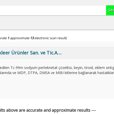
urate
1
approximate
13
electronic scan result)
eer Ürünler San. ve Tic.A....
len Tc-99m sodyum perteknetat çözeltisi, beyin, tiroid, eklem sintigr
malarında ve MDP, DTPA, DMSA ve MIBI kitlerine bağlanarak hastalıklar
ults above are accurate and approximate results ---