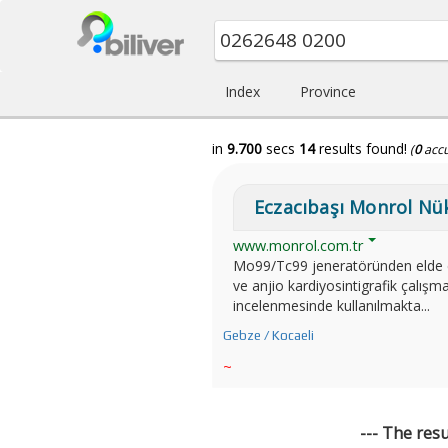
Index
Province
in
9.700
secs
14
results found!
(
0
acc
Eczacıbaşı Monrol Nükl
www.monrol.com.tr
Mo99/Tc99 jeneratöründen elde edi
ve anjio kardiyosintigrafik çalış
incelenmesinde kullanılmakta...
Gebze / Kocaeli
~
--- The res