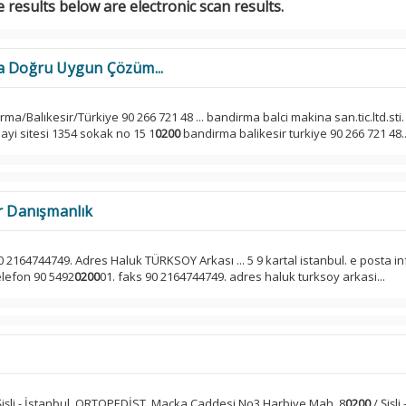
 results below are electronic scan results.
na Doğru Uygun Çözüm...
ma/Balıkesir/Türkiye 90 266 721 48 ... bandirma balci makina san.tic.ltd.sti.
ayi sitesi 1354 sokak no 15 1
0200
bandirma balikesir turkiye 90 266 721 48..
ar Danışmanlık
0 2164744749. Adres Haluk TÜRKSOY Arkası ... 5 9 kartal istanbul. e posta in
elefon 90 5492
0200
01. faks 90 2164744749. adres haluk turksoy arkasi...
Şişli - İstanbul. ORTOPEDİST. Maçka Caddesi No3 Harbiye Mah. 8
0200
/ Şişli 