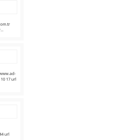
om.tr
..
 www.ad-
10 17 url
44 url