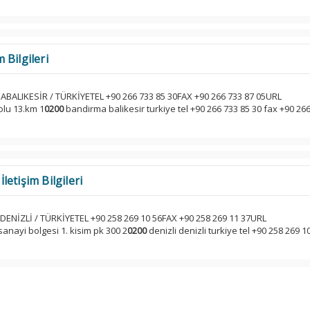
m Bilgileri
BALIKESİR / TÜRKİYETEL +90 266 733 85 30FAX +90 266 733 87 05URL
olu 13.km 1
0200
bandirma balikesir turkiye tel +90 266 733 85 30 fax +90 26
etişim Bilgileri
 DENİZLİ / TÜRKİYETEL +90 258 269 10 56FAX +90 258 269 11 37URL
nayi bolgesi 1. kisim pk 300 2
0200
denizli denizli turkiye tel +90 258 269 1