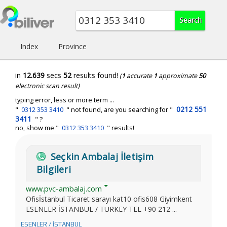
Index
Province
in
12.639
secs
52
results found!
(
1
accurate
1
approximate
50
electronic scan result)
typing error, less or more term ...
0212 551
"
0312 353 3410
" not found, are you searching for "
3411
" ?
no, show me "
0312 353 3410
" results!
Seçkin Ambalaj İletişim
Bilgileri
www.pvc-ambalaj.com
Ofisİstanbul Ticaret sarayı kat10 ofis608 Giyimkent
ESENLER İSTANBUL / TURKEY TEL +90 212 ...
ESENLER / İSTANBUL