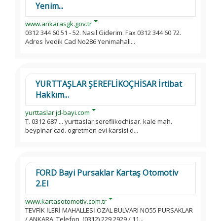
Yenim...
www.ankarasgk.gov.tr
0312 344 60 51 - 52. Nasıl Giderim. Fax 0312 344 60 72.
Adres İvedik Cad No286 Yenimahall...
YURTTAŞLAR ŞEREFLİKOÇHİSAR İrtibat
Hakkım...
yurttaslar.jd-bayi.com
T. 0312 687 ... yurttaslar sereflikochisar. kale mah.
beypinar cad. ogretmen evi karsisi d...
FORD Bayi Pursaklar Kartaş Otomotiv
2.El
www.kartasotomotiv.com.tr
TEVFİK İLERİ MAHALLESİ ÖZAL BULVARI NO55 PURSAKLAR
/ ANKARA. Telefon, (0312) 229 2929 / 11...