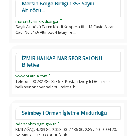
Mersin Bölge Birliği 1353 Sayılı
Altınözü ...
mersin.tarimkredi.org.tr
Sayılı Altınözü Tarım Kredi Kooperatifi ... M.Cavid Alkan
Cad. No 51/A Altınözü/Hatay Tel...
İZMİR HALKAPINAR SPOR SALONU
Biletiva
www.biletiva.com
Telefon. 90 232 486 3536. E-Posta. rt.vog.fct@ ... izmir
halkapinar spor salonu. adres. h...
Saimbeyli Orman İşletme Müdürlüğü
adanaobm.ogm.gov.tr
KIZILAĞAÇ. 4.783,80. 2.353,00. 7.136,80. 2.857,40. 9.994,20.
SAİMBEYLİ. 15.033,30. tufanb...