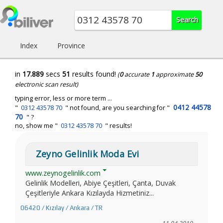
Index
Province
in
17.889
secs
51
results found!
(
0
accurate
1
approximate
50
electronic scan result)
typing error, less or more term ...
0412 44578
"
0312 43578 70
" not found, are you searching for "
70
" ?
no, show me "
0312 43578 70
" results!
Zeyno Gelinlik Moda Evi
www.zeynogelinlik.com
Gelinlik Modelleri, Abiye Çeşitleri, Çanta, Duvak
Çeşitleriyle Ankara Kızılayda Hizmetiniz...
06420 / Kızılay / Ankara / TR