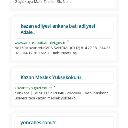
Güçlükaya Mah. Zileliler Sk. No ...
kazan adliyesi ankara batı adliyesi
Adale...
www.ankarabati.adalet.gov.tr
No160 Kazan/ANKARA SANTRAL (0312) 814 27 38 - 814 23
07 - 814 17 26. FAKS (Cumhuriyet Baş...
Kazan Meslek Yüksekokulu
kazanmyo.gazi.edu.tr
/ Ankara | Tel 90312 2126840 - 2022000 ... yeni baskent
universitesi kazan meslek yukseko...
yoncahes.com.tr