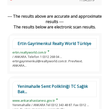
~
11.04.2019
--- The results above are accurate and approximate
results ---
The results below are electronic scan results.
Ertin Gayrimenkul Realty World Türkiye
ertin.realtyworld.com.tr
/ ANKARA. Telefon 1 0312 268 04 ...
ertingayrimenkul@realtyworld.com.tr. PrevNext.
ANKARA...
Yenimahalle Semt Polikliniği TC Sağlık
Bak...
www.ankarahastanesi.gov.tr
Yenimahalle / ANKARA Tel 0312 343 48 87. Fax 0312 ...