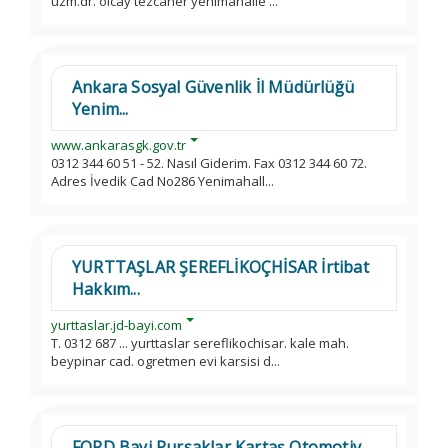
uzm.dr. olcay tezcaner yenimahalle ...
Ankara Sosyal Güvenlik İl Müdürlüğü
Yenim...
www.ankarasgk.gov.tr
0312 344 60 51 - 52. Nasıl Giderim. Fax 0312 344 60 72.
Adres İvedik Cad No286 Yenimahall...
YURTTAŞLAR ŞEREFLİKOÇHİSAR İrtibat
Hakkım...
yurttaslar.jd-bayi.com
T. 0312 687 ... yurttaslar sereflikochisar. kale mah.
beypinar cad. ogretmen evi karsisi d...
FORD Bayi Pursaklar Kartaş Otomotiv