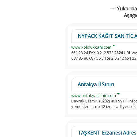
--- Yukarıda
Aşağı
NYPACK KAĞIT SAN.TİC.A.Ş 
www.kolidukkani.com
651 23 24 FAX 0 212 572
232
4 URL ww
687 85 86 687 56 54 tel2 0 212 651 2
Antakya İl Sınırı
www.antakyailsiniri.com
Bayraklı, İzmir. (0
232
) 461 9911. info@
yemekleri. ... no 12 izmir adliyesi ek
TAŞKENT Eczanesi Adres ve