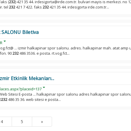
Faks (
232
) 421 35 44. irdesigorta@irde.com.tr. bulvari mayis is merkezi. no 1
r. tel
232
421 7 422. faks
232
421 35 44. irdesigorta irde.com.tr...
 SALONU Biletiva
AR
vog.fct@ ... izmir halkapinar spor salonu. adres. halkapinar mah. atat amp 
efon. 90
232
486 3536. e posta. rt.vog.fct...
mir Etkinlik Mekanları...
laces.aspx?placeid=137
Web Sitesi E-posta ... halkapinar spor salonu adres halkapinar spor salon
0
232
486 35 36. web sitesi e posta...
4
5
»