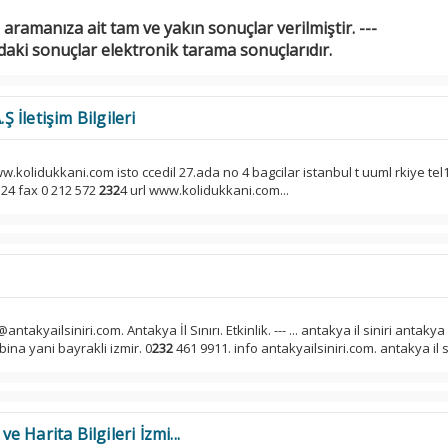
 aramanıza ait tam ve yakın sonuçlar verilmiştir. ---
daki sonuçlar elektronik tarama sonuçlarıdır.
İletişim Bilgileri
w.kolidukkani.com isto ccedil 27.ada no 4 bagcilar istanbul t uuml rkiye tel
3 24 fax 0 212 572
232
4 url www.kolidukkani.com...
antakyailsiniri.com. Antakya İl Sınırı. Etkinlik. --- ... antakya il siniri antakya
 bina yani bayrakli izmir. 0
232
461 9911. info antakyailsiniri.com. antakya il sin
 Harita Bilgileri İzmi...