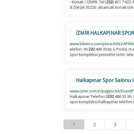
- Konak / İZMİR. Tel (
232
) 421 7 422. 
d 204 pk 35220. alsancak konak izmi
İZMİR HALKAPINAR SPOR
www.biletiva.com/place/HALKAPIN
elefon. 90
232
486 3536. E-Posta. rt.
spor kompleksi yenisehir izmir. tel
Halkapınar Spor Salonu Iz
www.izmir.com.tr/pages/Art/EventP
Halkapınar Telefon 0
232
486 35 36. 
spor kompleksi halkapinar telefon 
1
2
3