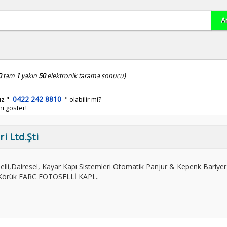
0
tam
1
yakın
50
elektronik tarama sonucu)
0422 242 8810
ız
"
" olabilir mi?
nı göster!
ri Ltd.Şti
elli,Dairesel, Kayar Kapı Sistemleri Otomatik Panjur & Kepenk Bariyer
 Körük FARC FOTOSELLİ KAPI...