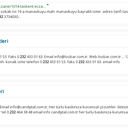
zane/1014-taskent-ecza...
35 sokak no 19 a manavkuyu mah. manavkuyu bayrakli izmir. adres tarifi ta
32
3734030...
leri
1 53. Faks 0
232
433 01 63. Email info@loobar.com.tr. Web loobar.com.tr ... 1
mh. konak izmir telefon 0
232
433 01 53. faks 0
232
433 01 63. email info
ri
 Email info@candijital.com.tr; Her türlü baskınıza kurumsal çözümler. iletisi
 tel 0
232
464 38 48 email info candijital.com.tr her turlu baskiniza kurumsa