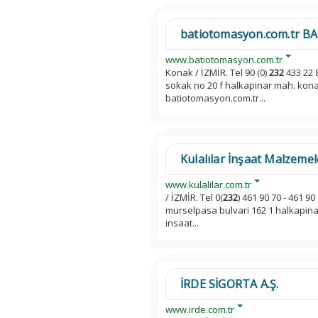
batiotomasyon.com.tr 
www.batiotomasyon.com.tr
Konak / İZMİR. Tel 90 (0)
232
433 22 8
sokak no 20 f halkapinar mah. konak
batiotomasyon.com.tr...
Kulalılar İnşaat Malzemele
www.kulalilar.com.tr
/ İZMİR. Tel 0(
232
) 461 90 70 - 461 9
murselpasa bulvari 162 1 halkapinar
insaat...
İRDE SİGORTA A.Ş.
www.irde.com.tr