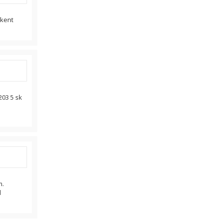
skent
203 5 sk
m.
l