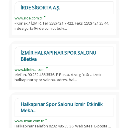
İRDE SİGORTA A.Ş.
www.irde.com.tr
- Konak / İZMİR. Tel (232) 421 7 422. Faks (232) 421 35 44.
irdesigorta@irde.com.tr. bulv...
İZMİR HALKAPINAR SPOR SALONU
Biletiva
www.biletiva.com
elefon. 90 232 486 3536. E-Posta. rt.vog.fct@ ... izmir
halkapinar spor salonu. adres. hal...
Halkapınar Spor Salonu Izmir Etkinlik
Meka...
www.izmir.com.tr
Halkapınar Telefon 0232 486 35 36. Web Sitesi E-posta ...