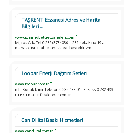
TAŞKENT Eczanesi Adres ve Harita
Bilgileri ...
www.izmirnobetcieczaneleri.com
Migros Ark. Tel 0(232) 3734030 ... 235 sokak no 19 a
manavkuyu mah. manavkuyu bayrakli izm...
Loobar Enerji Dağıtım Setleri
www.loobar.com.tr
mh. Konak Izmir Telefon 0 232 433 01 53. Faks 0 232 433
01 63. Email info@loobar.com.tr. ...
Can Dijital Baskı Hizmetleri
www.candijital.com.tr