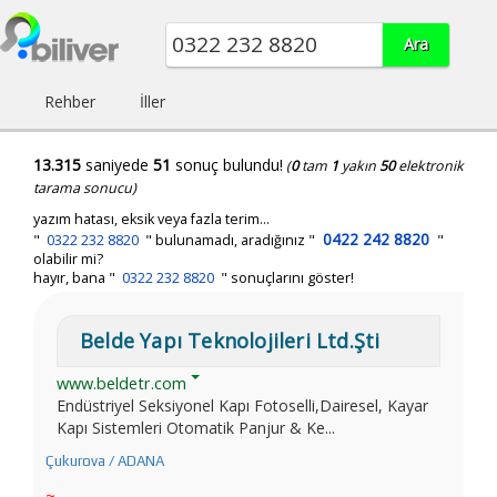
Rehber
İller
13.315
saniyede
51
sonuç bulundu!
(
0
tam
1
yakın
50
elektronik
tarama sonucu)
yazım hatası, eksik veya fazla terim...
0422 242 8820
"
0322 232 8820
"
bulunamadı, aradığınız
"
"
olabilir mi?
hayır, bana "
0322 232 8820
" sonuçlarını göster!
Belde Yapı Teknolojileri Ltd.Şti
www.beldetr.com
Endüstriyel Seksiyonel Kapı Fotoselli,Dairesel, Kayar
Kapı Sistemleri Otomatik Panjur & Ke...
Çukurova / ADANA
~