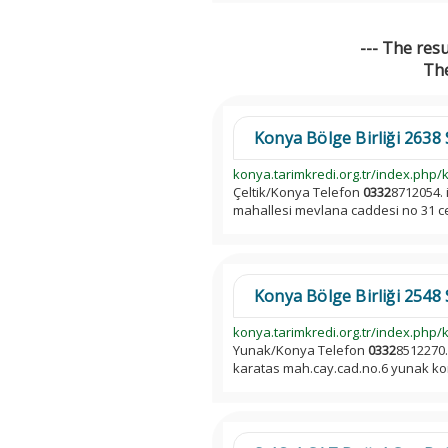
--- The res
The
Konya Bölge Birliği 2638 S
konya.tarimkredi.org.tr/index.php/k
Çeltik/Konya Telefon
0332
8712054. i
mahallesi mevlana caddesi no 31 ce
Konya Bölge Birliği 2548 S
konya.tarimkredi.org.tr/index.php/k
Yunak/Konya Telefon
0332
8512270.
karatas mah.cay.cad.no.6 yunak k