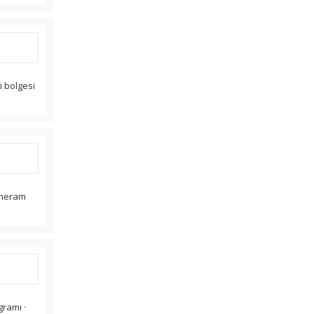
i bolgesi
 meram
ramı ·