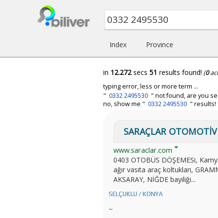
Index
Province
in
12.272
secs
51
results found!
(
0
ac
typing error, less or more term ...
"
0332 2495530
" not found, are you se
no, show me "
0332 2495530
" results!
SARAÇLAR OTOMOTİV - 
www.saraclar.com
0403 OTOBÜS DÖŞEMESi, Kamyo
ağır vasıta araç koltukları, GRA
AKSARAY, NİĞDE bayiliği...
SELÇUKLU / KONYA
~