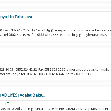
nya Un Fabrikası
60. Fax
0332
617 25 55. E-Posta bilgi@guneylerun.com.tr tic. a.s. adres sanay
ya tel
0332
617 15 60. fax
0332
617 25 55. e posta bilgi guneylerun.com.tr...
323 80 73 -
0332
324 42 22. Fax
0332
323 29 35 ... meram. adres askan mah.
1 meram konya tel
0332
323 80 73
0332
324 42 22. fax
0332
323 29 35...
 ADLİYESİ Adalet Baka...
.html
755 1510. Adliyeden görüntüler ... UYAP PROGRAMLARI. Uyap Mevzuat Prog