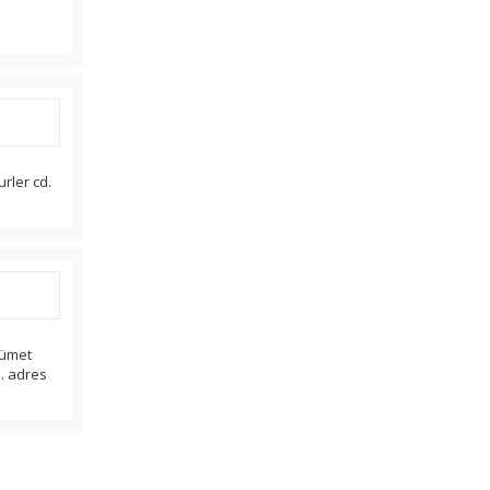
urler cd.
kümet
z. adres