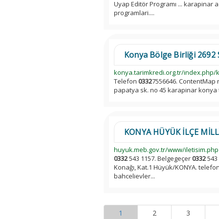
Uyap Editör Programı ... karapinar ad
programlari....
Konya Bölge Birliği 2692 S
konya.tarimkredi.org.tr/index.php/k
Telefon
0332
7556646. ContentMap req
papatya sk. no 45 karapinar konya
KONYA HÜYÜK İLÇE MİLL
huyuk.meb.gov.tr/www/iletisim.php
0332
543 1157. Belgegeçer
0332
543 
Konağı, Kat.1 Hüyük/KONYA. telefo
bahcelievler...
1
2
3