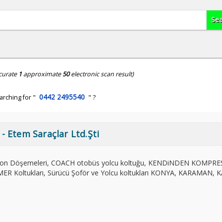
curate
1
approximate
50
electronic scan result)
0442 2495540
arching for "
" ?
Etem Saraçlar Ltd.Şti
n Döşemeleri, COACH otobüs yolcu koltuğu, KENDiNDEN KOMPR
MMER Koltukları, Sürücü Şoför ve Yolcu koltukları KONYA, KARAMAN, 