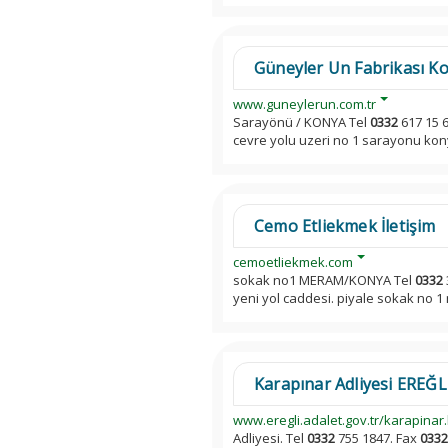
Güneyler Un Fabrikası Ko
www.guneylerun.com.tr
Sarayönü / KONYA Tel
0332
617 15 
cevre yolu uzeri no 1 sarayonu kon
Cemo Etliekmek İletişim
cemoetliekmek.com
sokak no1 MERAM/KONYA Tel
0332
yeni yol caddesi. piyale sokak no 
Karapınar Adliyesi EREĞLİ
www.eregli.adalet.gov.tr/karapinar
Adliyesi. Tel
0332
755 1847. Fax
0332