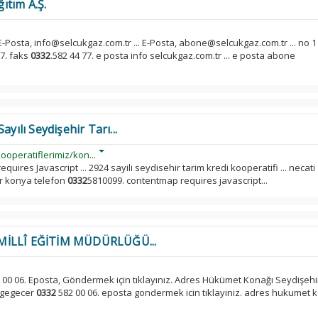
ıtım A.Ş.
 E-Posta, info@selcukgaz.com.tr ... E-Posta, abone@selcukgaz.com.tr ... no 1
87. faks
0332
.582 44 77. e posta info selcukgaz.com.tr ... e posta abone
yılı Seydişehir Tarı...
ooperatiflerimiz/kon...
uires Javascript ... 2924 sayili seydisehir tarim kredi kooperatifi ... necati
ir konya telefon
0332
5810099. contentmap requires javascript...
MİLLÎ EĞİTİM MÜDÜRLÜĞÜ...
 00 06. Eposta, Göndermek için tıklayınız. Adres Hükümet Konağı Seydişeh
lgegecer
0332
582 00 06. eposta gondermek icin tiklayiniz. adres hukumet 