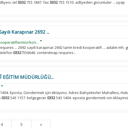
liyesi. tel
0332
755 1847. fax
0332
755 1510. adliyeden goruntuler ... uyap
ayılı Karapınar 2692 ...
ooperatiflerimiz/kon...
uires ... 2692 sayili karapinar 2692 tarim kredi kooperatifi ... adalet mh. g
 telefon
0332
7556646. contentmap requires...
Î EĞİTİM MÜDÜRLÜĞÜ...
1404. Eposta, Göndermek için tıklayınız. Adres Bahçelievler Mahallesi, Hü
n
0332
543 1157. belgegecer
0332
543 1404. eposta gondermek icin tiklayini
4
5
»