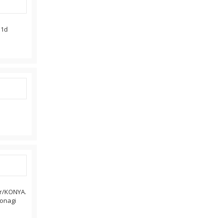
 1d
ir/KONYA.
konagi