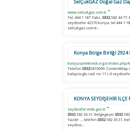
SelÇukGAZ Doğal Gaz Dağ
www.selcukgaz.com.tr
Tel, 444 1 187. Faks,
0332
.582 44 77.
seydisehir 42370 konya. tel 444 1 1
selcukgaz.com.tr...
Konya Bölge Birliği 2924 Sa
konya.tarimkredi.org.tr/index.php/k
Telefon
0332
5810099. ContentMap req
kalaycioglu cad. no 11 c d seydiseh
KONYA SEYDİŞEHİR İLÇE 
seydisehir.meb.gov.tr
0332
582 36 31. Belgegeçer
0332
582
Yazdır ... telefon
0332
582 36 31. be
seydise...