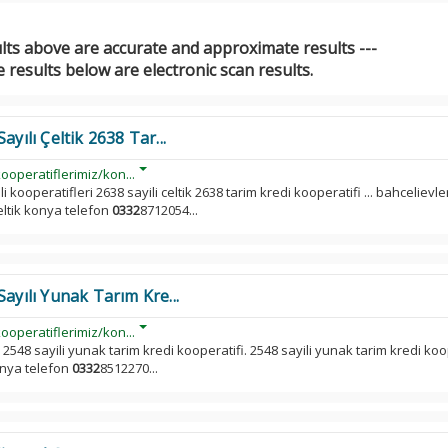
ults above are accurate and approximate results ---
 results below are electronic scan results.
ayılı Çeltik 2638 Tar...
ooperatiflerimiz/kon...
li kooperatifleri 2638 sayili celtik 2638 tarim kredi kooperatifi ... bahcelievle
ltik konya telefon
0332
8712054...
ayılı Yunak Tarım Kre...
ooperatiflerimiz/kon...
 2548 sayili yunak tarim kredi kooperatifi. 2548 sayili yunak tarim kredi koop
onya telefon
0332
8512270...