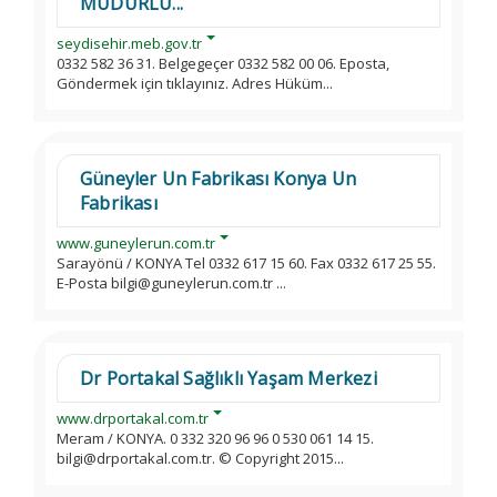
MÜDÜRLÜ...
seydisehir.meb.gov.tr
0332 582 36 31. Belgegeçer 0332 582 00 06. Eposta,
Göndermek için tıklayınız. Adres Hüküm...
Güneyler Un Fabrikası Konya Un
Fabrikası
www.guneylerun.com.tr
Sarayönü / KONYA Tel 0332 617 15 60. Fax 0332 617 25 55.
E-Posta bilgi@guneylerun.com.tr ...
Dr Portakal Sağlıklı Yaşam Merkezi
www.drportakal.com.tr
Meram / KONYA. 0 332 320 96 96 0 530 061 14 15.
bilgi@drportakal.com.tr. © Copyright 2015...