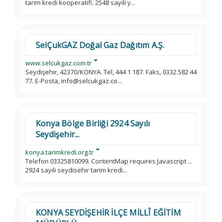
tarim kredi kooperatifi. 2548 sayili y...
SelÇukGAZ Doğal Gaz Dağıtım A.Ş.
www.selcukgaz.com.tr
Seydişehir, 42370/KONYA. Tel, 444 1 187. Faks, 0332.582 44
77. E-Posta, info@selcukgaz.co...
Konya Bölge Birliği 2924 Sayılı
Seydişehir...
konya.tarimkredi.org.tr
Telefon 03325810099. ContentMap requires Javascript ...
2924 sayili seydisehir tarim kredi...
KONYA SEYDİŞEHİR İLÇE MİLLÎ EĞİTİM