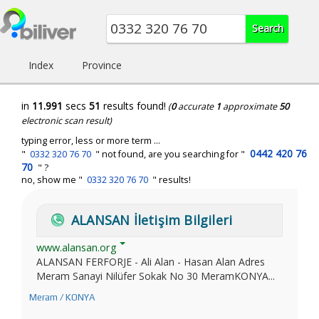
Index
Province
in
11.991
secs
51
results found!
(
0
accurate
1
approximate
50
electronic scan result)
typing error, less or more term ...
0442 420 76
"
0332 320 76 70
" not found, are you searching for "
70
" ?
no, show me "
0332 320 76 70
" results!
ALANSAN İletişim Bilgileri
www.alansan.org
ALANSAN FERFORJE - Ali Alan - Hasan Alan Adres
Meram Sanayi Nilüfer Sokak No 30 MeramKONYA...
Meram / KONYA