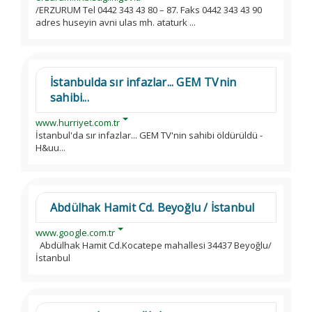
/ERZURUM Tel 0442 343 43 80 – 87. Faks 0442 343 43 90
adres huseyin avni ulas mh. ataturk ...
İstanbulda sır infazlar... GEM TVnin
sahibi...
www.hurriyet.com.tr
İstanbul'da sır infazlar... GEM TV'nin sahibi öldürüldü -
H&uu...
Abdülhak Hamit Cd. Beyoğlu / İstanbul
www.google.com.tr
Abdülhak Hamit Cd.Kocatepe mahallesi 34437 Beyoğlu/
İstanbul