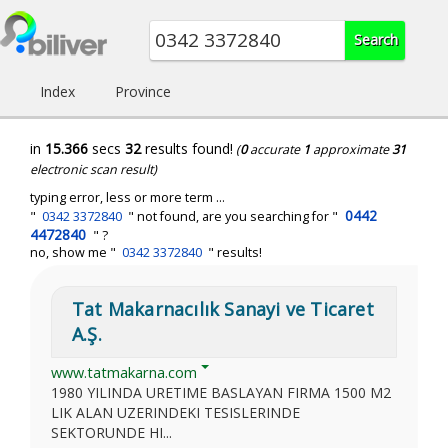
Index
Province
in
15.366
secs
32
results found!
(
0
accurate
1
approximate
31
electronic scan result)
typing error, less or more term ...
0442
"
0342 3372840
" not found, are you searching for "
4472840
" ?
no, show me "
0342 3372840
" results!
Tat Makarnacılık Sanayi ve Ticaret
A.Ş.
www.tatmakarna.com
1980 YILINDA URETIME BASLAYAN FIRMA 1500 M2
LIK ALAN UZERINDEKI TESISLERINDE
SEKTORUNDE HI...