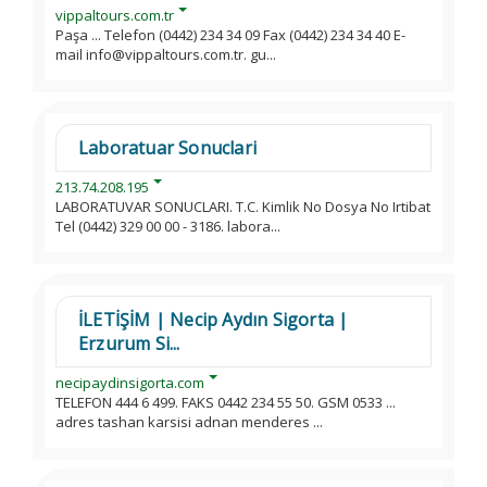
vippaltours.com.tr
Paşa ... Telefon (0442) 234 34 09 Fax (0442) 234 34 40 E-
mail info@vippaltours.com.tr. gu...
Laboratuar Sonuclari
213.74.208.195
LABORATUVAR SONUCLARI. T.C. Kimlik No Dosya No Irtibat
Tel (0442) 329 00 00 - 3186. labora...
İLETİŞİM | Necip Aydın Sigorta |
Erzurum Si...
necipaydinsigorta.com
TELEFON 444 6 499. FAKS 0442 234 55 50. GSM 0533 ...
adres tashan karsisi adnan menderes ...