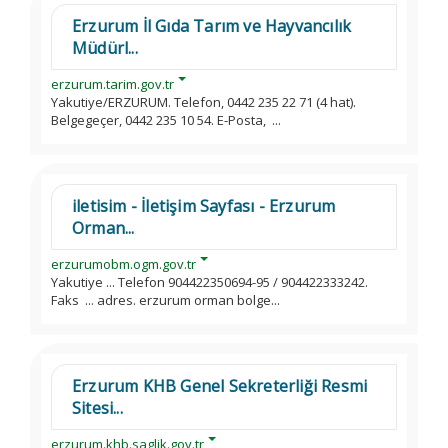
Erzurum İl Gıda Tarım ve Hayvancılık
Müdürl...
erzurum.tarim.gov.tr
Yakutiye/ERZURUM. Telefon, 0442 235 22 71 (4 hat).
Belgegeçer, 0442 235 10 54. E-Posta, ...
iletisim - İletişim Sayfası - Erzurum
Orman...
erzurumobm.ogm.gov.tr
Yakutiye ... Telefon 904422350694-95 / 904422333242.
Faks ... adres. erzurum orman bolge...
Erzurum KHB Genel Sekreterliği Resmi
Sitesi...
erzurum.khb.saglik.gov.tr