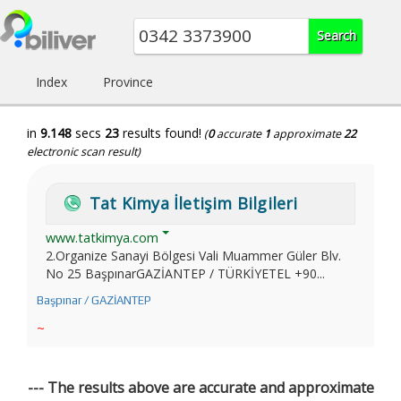
Index
Province
in
9.148
secs
23
results found!
(
0
accurate
1
approximate
22
electronic scan result)
Tat Kimya İletişim Bilgileri
www.tatkimya.com
2.Organize Sanayi Bölgesi Vali Muammer Güler Blv.
No 25 BaşpınarGAZİANTEP / TÜRKİYETEL +90...
Başpınar / GAZİANTEP
~
--- The results above are accurate and approximate