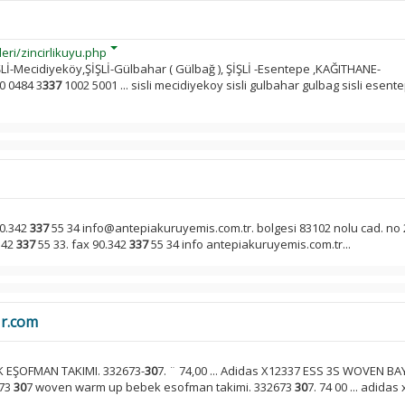
eri/zincirlikuyu.php
İŞLİ-Mecidiyeköy,ŞİŞLİ-Gülbahar ( Gülbağ ), ŞİŞLİ -Esentepe ,KAĞITHANE-
00 0484 3
337
1002 5001 ... sisli mecidiyekoy sisli gulbahar gulbag sisli esent
90.342
337
55 34 info@antepiakuruyemis.com.tr. bolgesi 83102 nolu cad. no 
.342
337
55 33. fax 90.342
337
55 34 info antepiakuruyemis.com.tr...
or.com
EŞOFMAN TAKIMI. 332673-
30
7. ¨ 74,00 ... Adidas X12337 ESS 3S WOVEN B
673
30
7 woven warm up bebek esofman takimi. 332673
30
7. 74 00 ... adidas