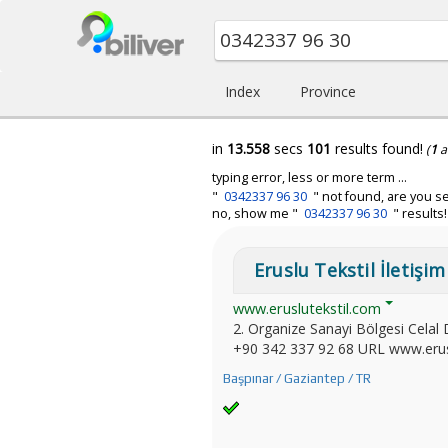
Index
Province
in
13.558
secs
101
results found!
(
1
a
typing error, less or more term ...
"
0342337 96 30
" not found, are you se
no, show me "
0342337 96 30
" results!
Eruslu Tekstil İletişim 
www.eruslutekstil.com
2. Organize Sanayi Bölgesi Cela
+90 342 337 92 68 URL www.eruslu
Başpınar / Gaziantep / TR