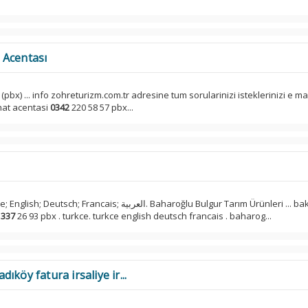
 Acentası
 (pbx) ... info zohreturizm.com.tr adresine tum sorularinizi isteklerinizi e ma
ahat acentasi
0342
220 58 57 pbx...
is; العربية. Baharoğlu Bulgur Tarım Ürünleri ... bakliyat. ...
2
337
26 93 pbx . turkce. turkce english deutsch francais . baharog...
köy fatura irsaliye ir...