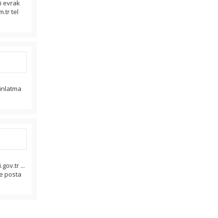
mi evrak
.tr tel
dinlatma
ov.tr ...
 e posta