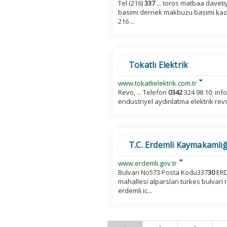
Tel (216)
337
... toros matbaa davetiy
basimi dernek makbuzu basimi kazim
216 ...
Tokatlı Elektrik
www.tokatlielektrik.com.tr
Revo, ... Telefon
0342
324 98 10; inf
endustriyel aydinlatma elektrik revo
T.C. Erdemli Kaymakamlığ
www.erdemli.gov.tr
Bulvarı No573 Posta Kodu337
30
ERD
mahallesi alparslan turkes bulvari
erdemli ic...