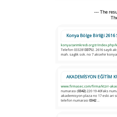
--- The res
The
Konya Bölge Birliği 2616 S
konya.tarimkredi.org.tr/index.php/k
Telefon 033281
337
92. 2616 sayili a
mah. saglik sok. no 7 aksehir konya
AKADEMİSYON EĞİTİM KU
www.firmasec.com/firma/ktzrr-akad
numarası (
0342
) 220 19 40Faks numa
akademisyon plaza no 17 eski ari s
telefon numarasi
0342
...