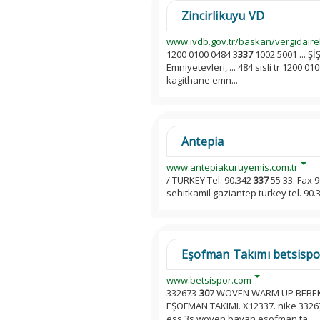
Zincirlikuyu VD
www.ivdb.gov.tr/baskan/vergidairel
1200 0100 0484 3
337
1002 5001 ... Ş
Emniyetevleri, ... 484 sisli tr 1200 01
kagithane emn...
Antepia
www.antepiakuruyemis.com.tr
/ TURKEY Tel. 90.342
337
55 33. Fax 
sehitkamil gaziantep turkey tel. 90
Eşofman Takımı betsisp
www.betsispor.com
332673-
30
7 WOVEN WARM UP BEBEK 
EŞOFMAN TAKIMI. X12337. nike 332
ess 3s woven bayan esofman ta...