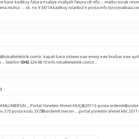
e kase kadikoy fatura irsaliye irsaliyeli fatura cilt afis ... matbu evrak res
a muhur. ... sk. no 9 34714 kadikoy istanbul e posta info torosmatbaa.com
o@tokatlielektrik.com.tr. kapali bara sistemi eae enerji eae busbar eae ay
 ... telefon
0342
324 98 10 info tokatlielektrik.com.tr...
ı
EMLİ/MERSİN ... Portal Yönetimi Ahmet KILIÇ@2011 E-posta erdemli@icisleri.g
 no 573 posta kodu 337
30
erdemli mersin ... portal yonetimi ahmet kilic 2011