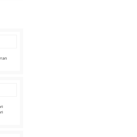
eyran
ri
ri