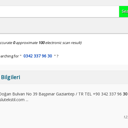
ccurate
0
approximate
100
electronic scan result)
0342 337 96 30
arching for "
" ?
Bilgileri
l Doğan Bulvarı No 39 Başpınar Gaziantep / TR TEL +90 342 337 96
30
tekstil.com ...
12