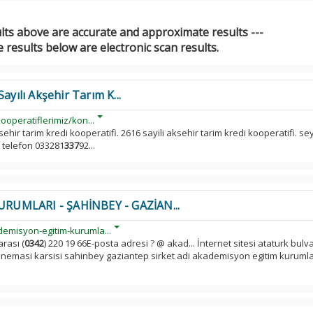
ults above are accurate and approximate results ---
 results below are electronic scan results.
ayılı Akşehir Tarım K...
ooperatiflerimiz/kon...
ksehir tarim kredi kooperatifi. 2616 sayili aksehir tarim kredi kooperatifi. s
 telefon 033281
337
92...
RUMLARI - ŞAHİNBEY - GAZİAN...
emisyon-egitim-kurumla...
rası (
0342
) 220 19 66E-posta adresi ? @ akad... İnternet sitesi ataturk bulva
inemasi karsisi sahinbey gaziantep sirket adi akademisyon egitim kurumla