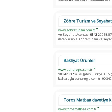
Zöhre Turizm ve Seyahat
www.zohreturizm.com.tr
ve Seyahat Acentası
0342
-220 58 57
iletebilirsiniz. zohre turizm ve sey
Bakliyat Ürünler
www.baharoglu.com.tr
90 342
337
26 93 (pbx). Türkçe. Türkçe; English; Deutsch; Franca
baharoglu baharoglu.com.tr. 90 34
Toros Matbaa davetiye kadı
www.torosmatbaa.com.tr