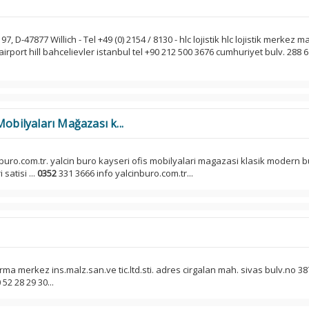
7, D-47877 Willich - Tel +49 (0) 2154 / 8130 - hlc lojistik hlc lojistik merkez m
rport hill bahcelievler istanbul tel +90 212 500 3676 cumhuriyet bulv. 288 6
obilyaları Mağazası k...
nburo.com.tr. yalcin buro kayseri ofis mobilyalari magazasi klasik modern 
satisi ...
0352
331 3666 info yalcinburo.com.tr...
firma merkez ins.malz.san.ve tic.ltd.sti. adres cirgalan mah. sivas bulv.no 38
52 28 29 30...