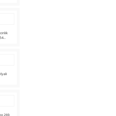
inlik
4...
lyali
no 269.