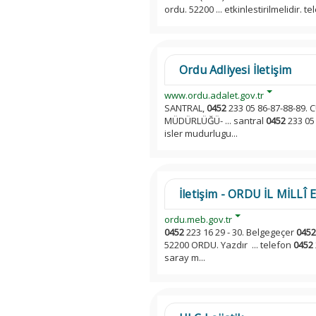
ordu. 52200 ... etkinlestirilmelidir. t
Ordu Adliyesi İletişim
www.ordu.adalet.gov.tr
SANTRAL,
0452
233 05 86-87-88-89.
MÜDÜRLÜĞÜ- ... santral
0452
233 05 
isler mudurlugu...
İletişim - ORDU İL MİLL
ordu.meb.gov.tr
0452
223 16 29 - 30. Belgegeçer
0452
52200 ORDU. Yazdır ... telefon
0452
saray m...