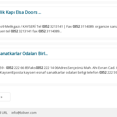
ik Kapı Elsa Doors ...
o9 Melikgazi / KAYSERİ Tel
0352
3213141 | Fax
0352
3114089. organize san
eri tel
0352
3213141 fax
0352
3114089...
natkarlar Odaları Birl...
59 -
0352
222 66 85Faks
0352
222 14 06AdresSerçeönü Mah. Ahi Evran Cad.
 KayseriEposta kayseri esnaf sanatkarlar odalari birligi telefon
0352
222 5
»
d URL
info@biliver.com