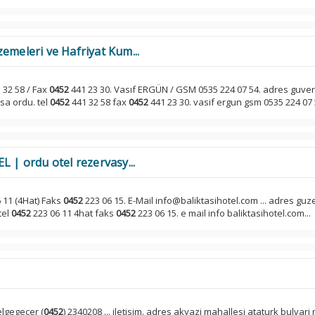
emeleri ve Hafriyat Kum...
 32 58 / Fax
0452
441 23 30. Vasıf ERGÜN / GSM 0535 224 07 54. adres guverc
sa ordu. tel
0452
441 32 58 fax
0452
441 23 30. vasif ergun gsm 0535 224 07 5
L | ordu otel rezervasy...
 11 (4Hat) Faks
0452
223 06 15. E-Mail info@baliktasihotel.com ... adres guze
tel
0452
223 06 11 4hat faks
0452
223 06 15. e mail info baliktasihotel.com...
elgegeçer (
0452
) 2340208 ... iletisim. adres akyazi mahallesi ataturk bulvari 