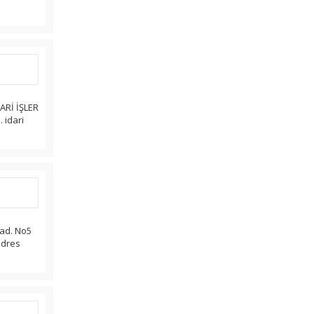
ARİ İŞLER
 idari
Cad. No5
adres