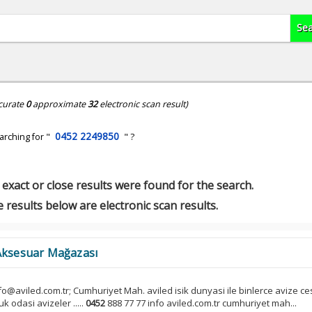
curate
0
approximate
32
electronic scan result)
0452 2249850
arching for "
" ?
exact or close results were found for the search.
 results below are electronic scan results.
 Aksesuar Mağazası
fo@aviled.com.tr; Cumhuriyet Mah. aviled isik dunyasi ile binlerce avize ces
k odasi avizeler .....
0452
888 77 77 info aviled.com.tr cumhuriyet mah...