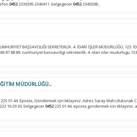
elefon
0452
2330395 2340411. belgegecer
0452
2340208...
 CUMHURİYET BAŞSAVCILIĞI SEKRETERLİK. 4. İDARİ İŞLER MÜDÜRLÜĞÜ, 123. İD
86 87 88 89. cumhuriyet bassavciligi sekreterlik. 4. idari isler mudurlugu 123.
Î EĞİTİM MÜDÜRLÜĞÜ...
225 01 44. Eposta, Göndermek için tıklayınız. Adres Saray Mah.Ulukonak 
223 16 29 30. belgegecer
0452
225 01 44. eposta gondermek icin tiklayiniz. 