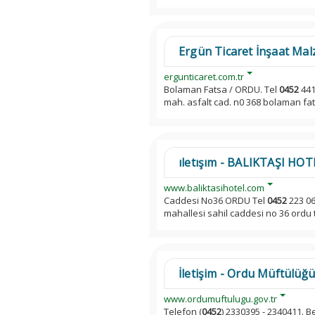
Ergün Ticaret İnşaat Malz
ergunticaret.com.tr
Bolaman Fatsa / ORDU. Tel
0452
441
mah. asfalt cad. n0 368 bolaman fat
ıletışım - BALIKTAŞI HOTE
www.baliktasihotel.com
Caddesi No36 ORDU Tel
0452
223 06
mahallesi sahil caddesi no 36 ordu 
İletişim - Ordu Müftülüğü
www.ordumuftulugu.gov.tr
Telefon (
0452
) 2330395 - 2340411. B