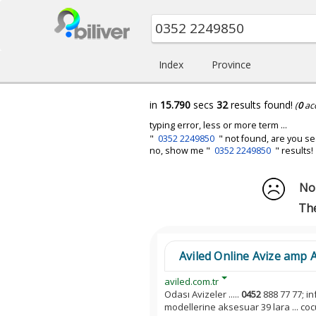
Index
Province
in
15.790
secs
32
results found!
(
0
ac
typing error, less or more term ...
"
0352 2249850
" not found, are you se
no, show me "
0352 2249850
" results!
No 
The
Aviled Online Avize amp
aviled.com.tr
Odası Avizeler .....
0452
888 77 77; in
modellerine aksesuar 39 lara ... cocu