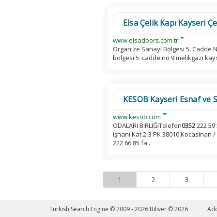
Elsa Çelik Kapı Kayseri Çel
www.elsadoors.com.tr
Organize Sanayi Bölgesi 5. Cadde N
bolgesi 5. cadde no 9 melikgazi kays
KESOB Kayseri Esnaf ve Sa
www.kesob.com
ODALARI BIRLIĞITelefon
0352
222 59 
işhanı Kat 2-3 PK 38010 Kocasinan /
222 66 85 fa...
1
2
3
Turkish Search Engine © 2009 - 2026
Biliver © 2026
Ad