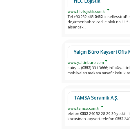
HLC Lojistik
www.hlc-lojistik.com.tr
Tel +90 232 465
0452
Linsellesstraße 9
degirmenbahce cad. e blok no 11 5 ai
alsancak...
Yalçın Büro Kayseri Ofis M
www.yalcinburo.com
satışı ... (
0352
) 331 3666; info@yalci
mobilyalari makam misafir koltuklari 
TAMSA Seramik A.Ş.
www.tamsa.com.tr
elefon
0352
240 52 28-29-30 yetkili 
kocasinan kayseri. telefon
0352
240 