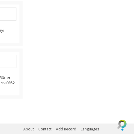
ayi
 Güner
9 59
0352
About
Contact
Add Record
Languages