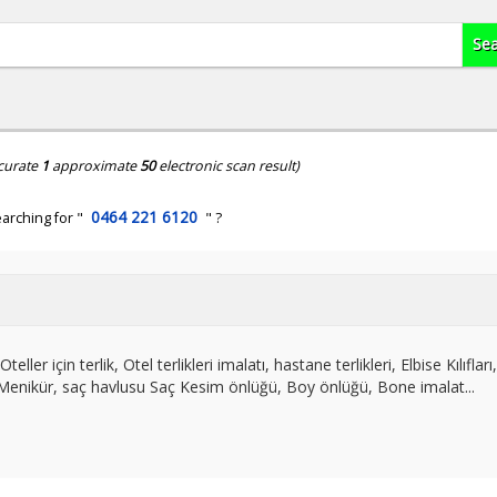
curate
1
approximate
50
electronic scan result)
0464 221 6120
arching for "
" ?
teller için terlik, Otel terlikleri imalatı, hastane terlikleri, Elbise Kılıfları
r, Menikür, saç havlusu Saç Kesim önlüğü, Boy önlüğü, Bone imalat...