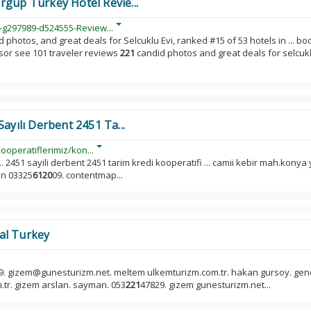
rgup Turkey Hotel Revie...
-g297989-d524555-Review...
 photos, and great deals for Selcuklu Evi, ranked #15 of 53 hotels in ... bo
isor see 101 traveler reviews
221
candid photos and great deals for selcukl
Sayılı Derbent 2451 Ta...
ooperatiflerimiz/kon...
. 2451 sayili derbent 2451 tarim kredi kooperatifi ... camii kebir mah.konya 
on 03325
6120
09. contentmap...
al Turkey
9. gizem@gunesturizm.net. meltem ulkemturizm.com.tr. hakan gursoy. gen
.tr. gizem arslan. sayman. 053
221
47829. gizem gunesturizm.net...