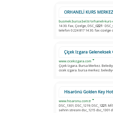
ORHANELİ KURS MERKEZİ 
busmek.bursa.bel.tr/orhaneli-kurs
14 30. Fax, Çizelge, DSC_0
221
· DSC_
telefon 0 224 817 14 30. fax cizelge 
Çiçek Izgara Geleneksek Ç
www.cicekizgara.com
Çiçek Izgara. Bursa Merkez. Beled
cicek izgara. bursa merkez. beledi
Hisarönü Golden Key Hot
www.hisaronu.com.tr
DSC_1301; DSC_1219; DSC_1
221
. M
sehrin stresini dsc_1215 dsc_1301 