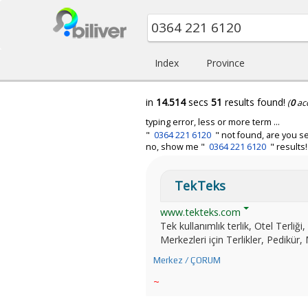
Index
Province
in
14.514
secs
51
results found!
(
0
ac
typing error, less or more term ...
"
0364 221 6120
" not found, are you se
no, show me "
0364 221 6120
" results!
TekTeks
www.tekteks.com
Tek kullanımlık terlik, Otel Terliği, O
Merkezleri için Terlikler, Pedikü
Merkez / ÇORUM
~