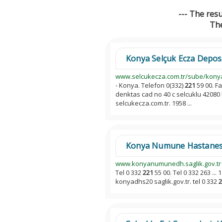
--- The res
The
Konya Selçuk Ecza Depo
www.selcukecza.com.tr/sube/kony
- Konya. Telefon 0(332)
221
59 00. F
denktas cad no 40 c selcuklu 42080
selcukecza.com.tr. 1958 ...
Konya Numune Hastanesi 
www.konyanumunedh.saglik.gov.tr
Tel 0 332
221
55 00. Tel 0 332 263 ...
konyadhs20 saglik.gov.tr. tel 0 332
2