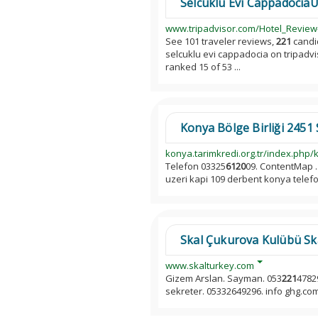
Selcuklu Evi CappadociaU
www.tripadvisor.com/Hotel_Review
See 101 traveler reviews,
221
candid
selcuklu evi cappadocia on tripadv
ranked 15 of 53 ...
Konya Bölge Birliği 2451 
konya.tarimkredi.org.tr/index.php/k
Telefon 03325
6120
09. ContentMap ..
uzeri kapi 109 derbent konya telef
Skal Çukurova Kulübü Sk
www.skalturkey.com
Gizem Arslan. Sayman. 053
221
4782
sekreter. 05332649296. info ghg.com