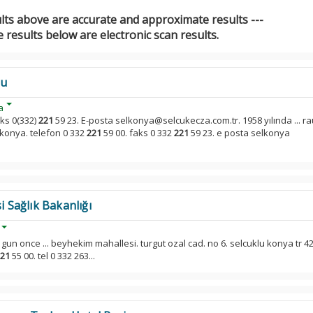
ults above are accurate and approximate results ---
 results below are electronic scan results.
su
a
aks 0(332)
221
59 23. E-posta selkonya@selcukecza.com.tr. 1958 yılında ... ra
 konya. telefon 0 332
221
59 00. faks 0 332
221
59 23. e posta selkonya
Sağlık Bakanlığı
 1 gun once ... beyhekim mahallesi. turgut ozal cad. no 6. selcuklu konya tr 4
21
55 00. tel 0 332 263...