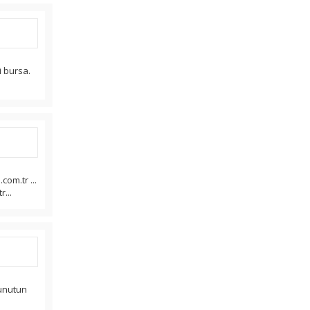
i bursa.
com.tr ...
...
unutun