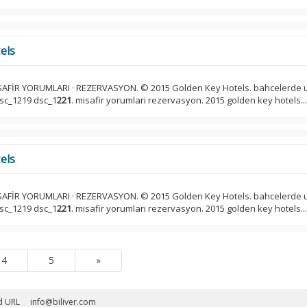
els
İSAFİR YORUMLARI · REZERVASYON. © 2015 Golden Key Hotels. bahcelerde 
dsc_1219 dsc_1
221
. misafir yorumlari rezervasyon. 2015 golden key hotels...
els
İSAFİR YORUMLARI · REZERVASYON. © 2015 Golden Key Hotels. bahcelerde 
dsc_1219 dsc_1
221
. misafir yorumlari rezervasyon. 2015 golden key hotels...
4
5
»
d URL
info@biliver.com