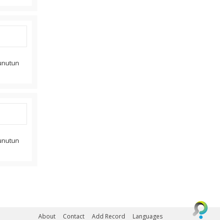
unutun
unutun
About
Contact
Add Record
Languages