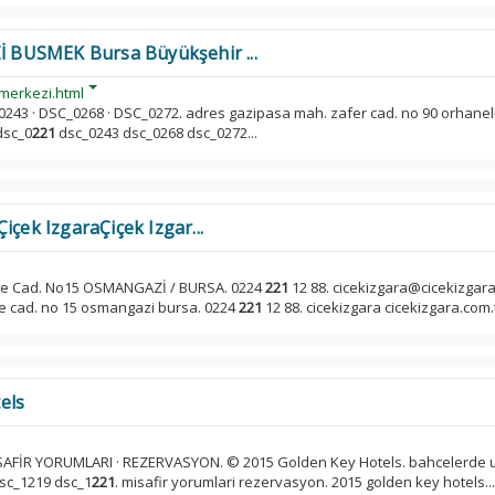
BUSMEK Bursa Büyükşehir ...
-merkezi.html
0243 · DSC_0268 · DSC_0272. adres gazipasa mah. zafer cad. no 90 orhanel
dsc_0
221
dsc_0243 dsc_0268 dsc_0272...
içek IzgaraÇiçek Izgar...
iye Cad. No15 OSMANGAZİ / BURSA. 0224
221
12 88. cicekizgara@cicekizgara.
ye cad. no 15 osmangazi bursa. 0224
221
12 88. cicekizgara cicekizgara.com.tr
els
İSAFİR YORUMLARI · REZERVASYON. © 2015 Golden Key Hotels. bahcelerde 
dsc_1219 dsc_1
221
. misafir yorumlari rezervasyon. 2015 golden key hotels...