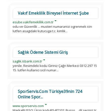
Vakıf Emeklilik Bireysel İnternet Şube
esube.vakifemeklilik.com.tr
odu ve Güvenlik ... musteri numaranizi ogrenmek icin
lutfen asagidaki kutucuga t.c. kimlik...
Sağlık Ödeme Sistemi Giriş
saglik.isbank.com.tr
yenile. Resimdeki kodu Giriniz Çağrı Merkezi 0312 297 15
15. lutfen kullanici sicil numar...
SporServis.Com Türkiye39nin 724
Online Spor...
www.sporservis.com
MarkaBUSSO; Ürün koduBS-RT101; Busso ... dil seciniz tr