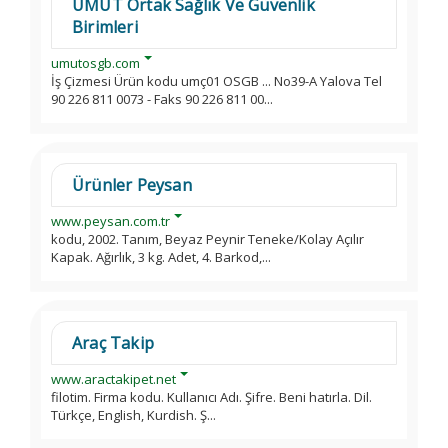
UMUT Ortak Sağlık Ve Güvenlik
Birimleri
umutosgb.com
İş Çizmesi Ürün kodu umç01 OSGB ... No39-A Yalova Tel
90 226 811 0073 - Faks 90 226 811 00...
Ürünler Peysan
www.peysan.com.tr
kodu, 2002. Tanım, Beyaz Peynir Teneke/Kolay Açılır
Kapak. Ağırlık, 3 kg. Adet, 4. Barkod,...
Araç Takip
www.aractakipet.net
filotim. Firma kodu. Kullanıcı Adı. Şifre. Beni hatırla. Dil.
Türkçe, English, Kurdish. Ş...