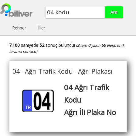
Rehber
İller
7.100
saniyede
52
sonuç bulundu!
(
2
tam
0
yakın
50
elektronik
tarama sonucu)
04 - Ağrı Trafik Kodu - Ağrı Plakası
04 Ağrı Trafik
Kodu
Ağrı İli Plaka No