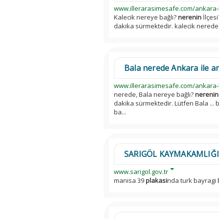
www.illerarasimesafe.com/ankara-
Kalecik nereye bağlı?
nerenin
İlçesi
dakika sürmektedir. kalecik nerede
Bala nerede Ankara ile ara
www.illerarasimesafe.com/ankara-
nerede, Bala nereye bağlı?
nerenin
dakika sürmektedir. Lütfen Bala ...
ba...
SARIGÖL KAYMAKAMLIĞI
www.sarigol.gov.tr
manisa 39
plakasi
nda turk bayragi 