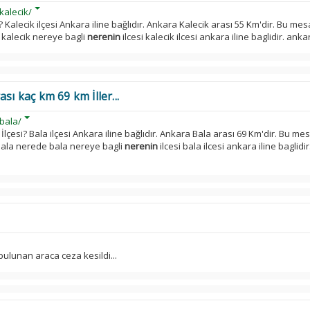
kalecik/
? Kalecik ilçesi Ankara iline bağlıdır. Ankara Kalecik arası 55 Km'dir. Bu me
 kalecik nereye bagli
nerenin
ilcesi kalecik ilcesi ankara iline baglidir. ankar
sı kaç km 69 km İller...
bala/
İlçesi? Bala ilçesi Ankara iline bağlıdır. Ankara Bala arası 69 Km'dir. Bu me
 bala nerede bala nereye bagli
nerenin
ilcesi bala ilcesi ankara iline baglidi
bulunan araca ceza kesildi...