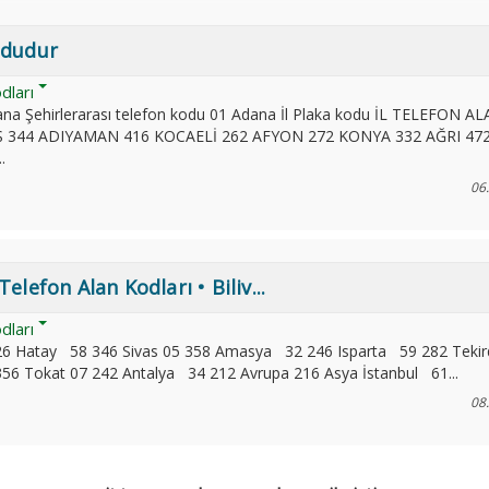
kodudur
odları
na Şehirlerarası telefon kodu 01 Adana İl Plaka kodu İL TELEFON A
344 ADIYAMAN 416 KOCAELİ 262 AFYON 272 KONYA 332 AĞRI 47
.
06
Telefon Alan Kodları • Biliv...
odları
26 Hatay 58 346 Sivas 05 358 Amasya 32 246 Isparta 59 282 Tekir
6 Tokat 07 242 Antalya 34 212 Avrupa 216 Asya İstanbul 61...
08