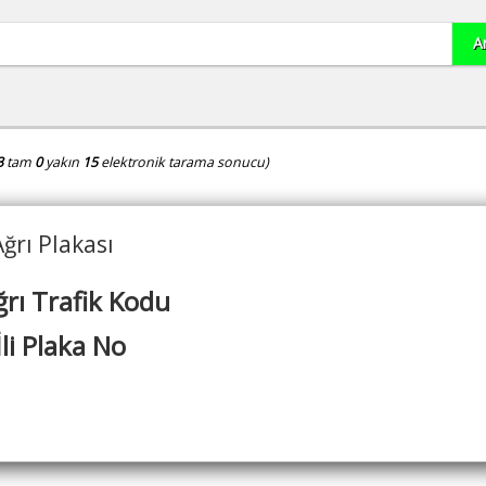
3
tam
0
yakın
15
elektronik tarama sonucu)
Ağrı Plakası
ğrı Trafik Kodu
İli Plaka No