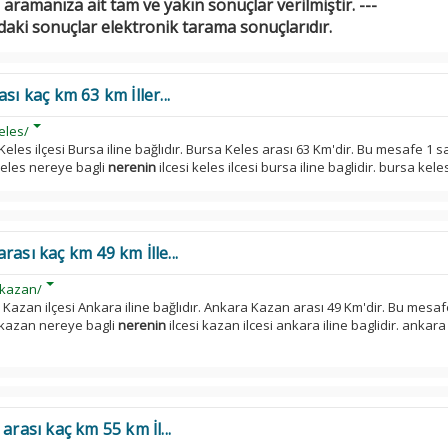
 aramanıza ait tam ve yakın sonuçlar verilmiştir. ---
daki sonuçlar elektronik tarama sonuçlarıdır.
sı kaç km 63 km İller...
eles/
 Keles ilçesi Bursa iline bağlıdır. Bursa Keles arası 63 Km'dir. Bu mesafe 1 s
keles nereye bagli
nerenin
ilcesi keles ilcesi bursa iline baglidir. bursa keles
ası kaç km 49 km İlle...
-kazan/
? Kazan ilçesi Ankara iline bağlıdır. Ankara Kazan arası 49 Km'dir. Bu mesaf
 kazan nereye bagli
nerenin
ilcesi kazan ilcesi ankara iline baglidir. ankar
arası kaç km 55 km İl...