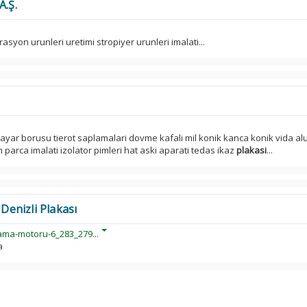
A.Ş.
asyon urunleri uretimi stropiyer urunleri imalati...
i ayar borusu tierot saplamalari dovme kafali mil konik kanca konik vida 
arca imalati izolator pimleri hat aski aparati tedas ikaz
plakasi
...
 Denizli Plakası
rama-motoru-6_283_279...
ka