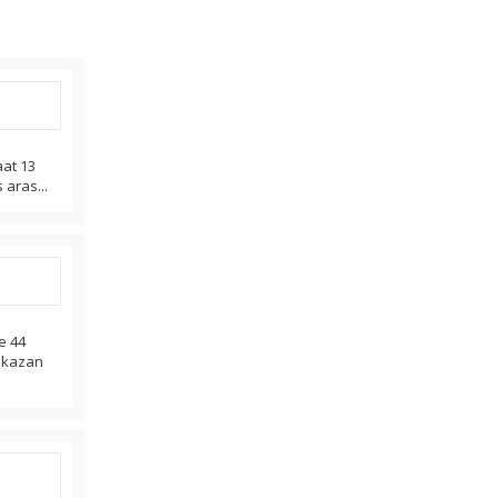
aat 13
 aras...
e 44
a kazan