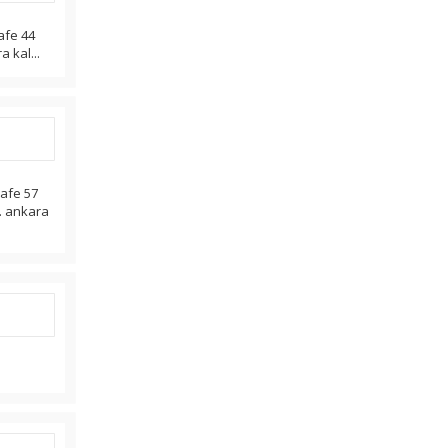
safe 44
a kal...
safe 57
r. ankara