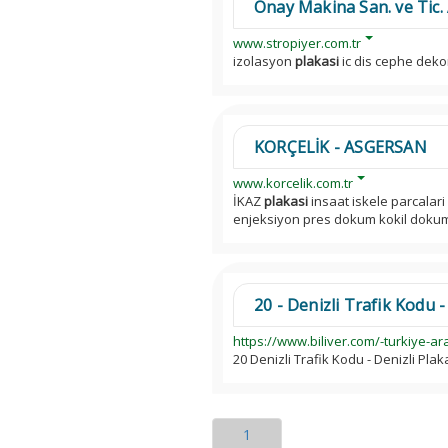
Onay Makina San. ve Tic. 
www.stropiyer.com.tr
izolasyon
plakasi
ic dis cephe dekor
KORÇELİK - ASGERSAN
www.korcelik.com.tr
İKAZ
plakasi
insaat iskele parcalar
enjeksiyon pres dokum kokil dokum p
20 - Denizli Trafik Kodu -
https://www.biliver.com/-turkiye-a
20 Denizli Trafik Kodu - Denizli Pla
1