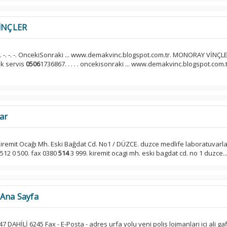
İNÇLER
-. -. -. -. OncekiSonraki ... www.demakvinc.blogspot.com.tr. MONORAY VİNÇLE
ik servis
0506
1736867. . . . . oncekisonraki ... www.demakvinc.blogspot.com.t
ar
Kiremit Ocağı Mh. Eski Bağdat Cd. No1 / DÜZCE. duzce medlife laboratuvarlari.
 512 0 500. fax 0380
514
3 999. kiremit ocagi mh. eski bagdat cd. no 1 duzce..
 Ana Sayfa
7 DAHİLİ 6245 Fax - E-Posta - adres urfa yolu yeni polis lojmanlari ici ali ga