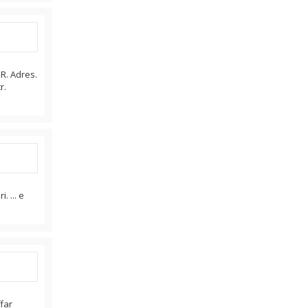
R. Adres.
r.
 ... e
.
ffar