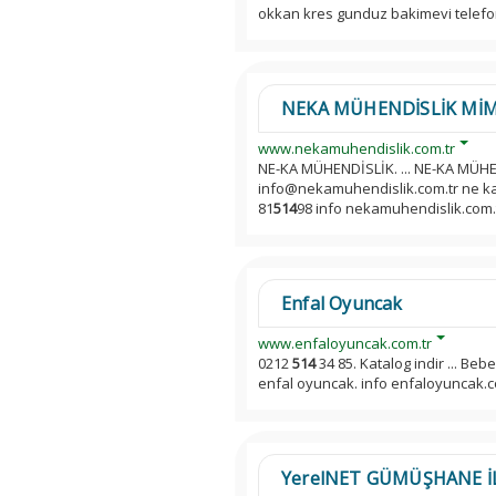
okkan kres gunduz bakimevi telefo
NEKA MÜHENDİSLİK MİM
www.nekamuhendislik.com.tr
NE-KA MÜHENDİSLİK. ... NE-KA MÜHE
info@nekamuhendislik.com.tr ne ka m
81
514
98 info nekamuhendislik.com.tr
Enfal Oyuncak
www.enfaloyuncak.com.tr
0212
514
34 85. Katalog indir ... Beb
enfal oyuncak. info enfaloyuncak.c
YerelNET GÜMÜŞHANE İ