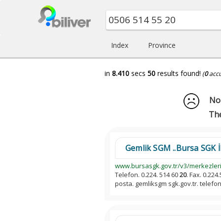
Index
Province
in
8.410
secs
50
results found!
(
0
acc
No 
The
Gemlik SGM ..Bursa SGK İ
www.bursasgk.gov.tr/v3/merkezler
Telefon. 0.224. 514 60
20
. Fax. 0.224
posta. gemliksgm sgk.gov.tr. telefon