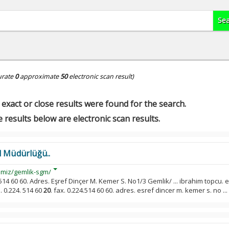
urate
0
approximate
50
electronic scan result)
exact or close results were found for the search.
 results below are electronic scan results.
l Müdürlüğü..
imiz/gemlik-sgm/
.514 60 60. Adres. Eşref Dinçer M. Kemer S. No1/3 Gemlik/ ... ibrahim topcu. 
. 0.224. 514 60
20
. fax. 0.224.514 60 60. adres. esref dincer m. kemer s. no ...