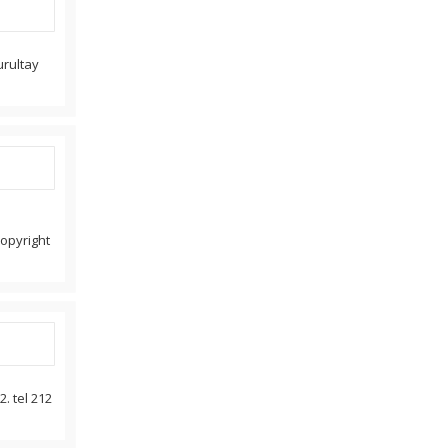
kurultay
copyright
. tel 212