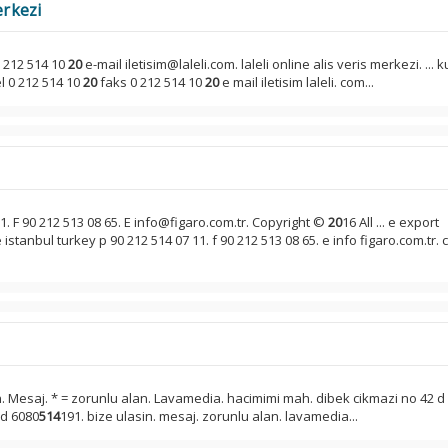
erkezi
 212 514 10
20
e-mail iletisim@laleli.com. laleli online alis veris merkezi. ... 
tel 0 212 514 10
20
faks 0 212 514 10
20
e mail iletisim laleli. com...
11. F 90 212 513 08 65. E info@figaro.com.tr. Copyright ©
20
16 All ... e export
stanbul turkey p 90 212 514 07 11. f 90 212 513 08 65. e info figaro.com.tr. 
n. Mesaj. * = zorunlu alan. Lavamedia. hacimimi mah. dibek cikmazi no 42 d 2
vd 6080
514
191. bize ulasin. mesaj. zorunlu alan. lavamedia...