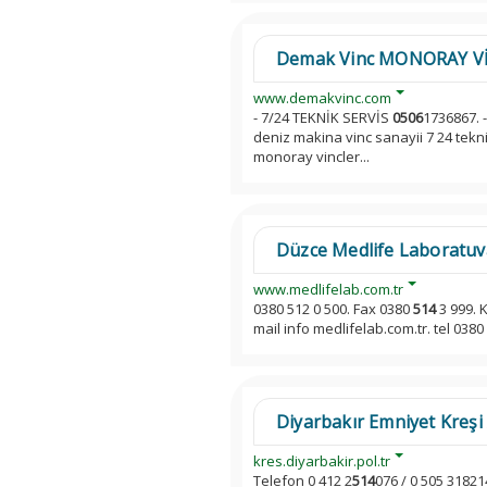
Demak Vinc MONORAY V
www.demakvinc.com
- 7/24 TEKNİK SERVİS
0506
1736867. 
deniz makina vinc sanayii 7 24 tekn
monoray vincler...
Düzce Medlife Laboratuv
www.medlifelab.com.tr
0380 512 0 500. Fax 0380
514
3 999. 
mail info medlifelab.com.tr. tel 0380
Diyarbakır Emniyet Kreşi
kres.diyarbakir.pol.tr
Telefon 0 412 2
514
076 / 0 505 318214