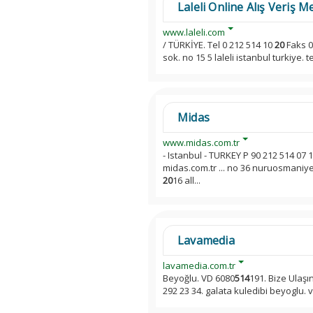
Laleli Online Alış Veriş M
www.laleli.com
/ TÜRKİYE. Tel 0 212 514 10
20
Faks 0
sok. no 15 5 laleli istanbul turkiye. 
Midas
www.midas.com.tr
- Istanbul - TURKEY P 90 212 514 07 
midas.com.tr ... no 36 nuruosmaniye i
20
16 all...
Lavamedia
lavamedia.com.tr
Beyoğlu. VD 6080
514
191. Bize Ulaşı
292 23 34. galata kuledibi beyoglu. 