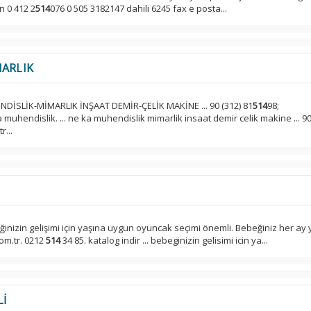
n 0 412 2
514
076 0 505 3182147 dahili 6245 fax e posta...
ARLIK
NDİSLİK-MİMARLIK İNŞAAT DEMİR-ÇELİK MAKİNE ... 90 (312) 81
514
98;
uhendislik. ... ne ka muhendislik mimarlik insaat demir celik makine ... 9
...
eğinizin gelişimi için yaşına uygun oyuncak seçimi önemli. Bebeğiniz her ay ye
om.tr. 0212
514
34 85. katalog indir ... bebeginizin gelisimi icin ya...
Lİ