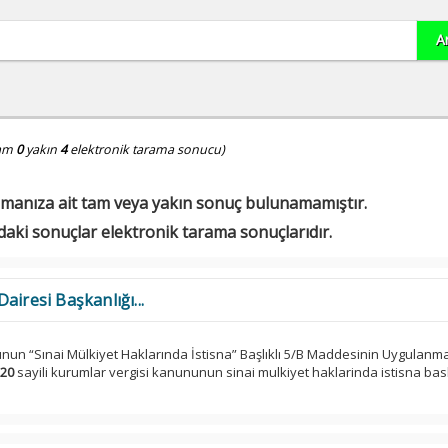
am
0
yakın
4
elektronik tarama sonucu)
manıza ait tam veya yakın sonuç bulunamamıştır.
daki sonuçlar elektronik tarama sonuçlarıdır.
airesi Başkanlığı...
nun “Sınai Mülkiyet Haklarında İstisna” Başlıklı 5/B Maddesinin Uygulanm
20
sayili kurumlar vergisi kanununun sinai mulkiyet haklarinda istisna basli