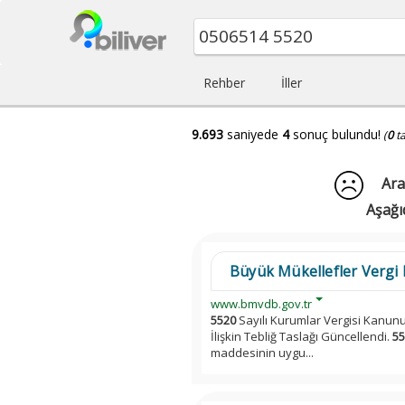
Rehber
İller
9.693
saniyede
4
sonuç bulundu!
(
0
t
Ara
Aşağı
Büyük Mükellefler Vergi D
www.bmvdb.gov.tr
5520
Sayılı Kurumlar Vergisi Kanunu
İlişkin Tebliğ Taslağı Güncellendi.
55
maddesinin uygu...