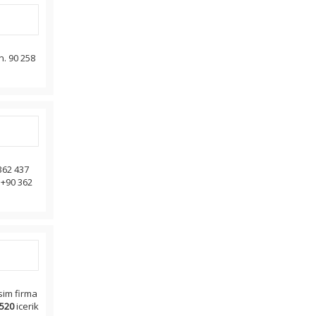
n. 90 258
362 437
 +90 362
sim firma
520
icerik