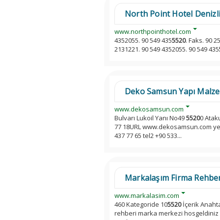
North Point Hotel Denizl
www.northpointhotel.com
4352055. 90 549 435
5520
. Faks. 90 2
2131221. 90 549 4352055. 90 549 435
Deko Samsun Yapı Malzemele
www.dekosamsun.com
Bulvarı Lukoil Yanı No49
5520
0 Atak
77 18URL www.dekosamsun.com yeni 
437 77 65 tel2 +90 533...
Markalaşım Firma Rehber
www.markalasim.com
460 Kategoride 10
5520
İçerik Anaht
rehberi marka merkezi hosgeldiniz uc