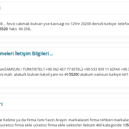
i
58 ... fevzi cakmak bulvari yse kavsagi no 129 tr 20200 denizli turkiye. telefo
5520
. faks. 90 258...
ri İletişim Bilgileri ...
umSAMSUN / TÜRKİYETEL1 +90 362 437 77 65TEL2 +90 533 939 11 62FAX +90 
mah. ataturk bulvari lukoil yani no 49
5520
0 atakum samsun turkiye tel1
i
ar Kelime ya da Firma İsmi Yazın Arayın markalasim firma rehberi markala
retsiz firma ekle ucretsiz firma ekle sektorler iletisim 460 kategoride 10
5