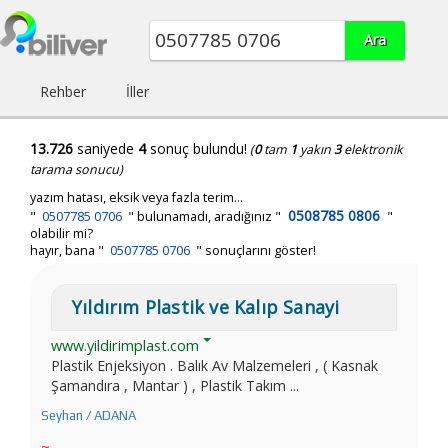
Rehber
İller
13.726
saniyede
4
sonuç bulundu!
(
0
tam
1
yakın
3
elektronik
tarama sonucu)
yazım hatası, eksik veya fazla terim...
0508785 0806
"
0507785 0706
"
bulunamadı, aradığınız
"
"
olabilir mi?
hayır, bana "
0507785 0706
" sonuçlarını göster!
Yıldırım Plastik ve Kalıp Sanayi
www.yildirimplast.com
Plastik Enjeksiyon . Balık Av Malzemeleri , ( Kasnak
Şamandıra , Mantar ) , Plastik Takım ...
Seyhan / ADANA
~