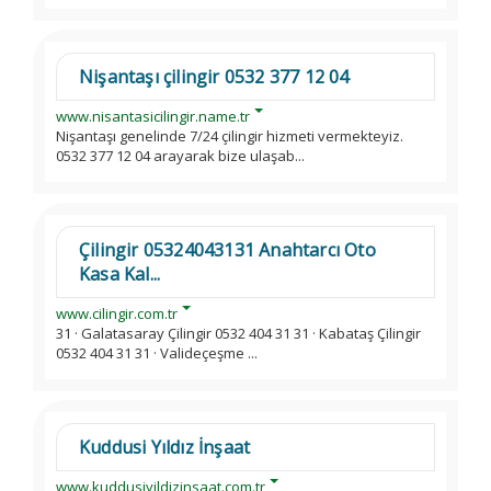
Nişantaşı çilingir 0532 377 12 04
www.nisantasicilingir.name.tr
Nişantaşı genelinde 7/24 çilingir hizmeti vermekteyiz.
0532 377 12 04 arayarak bize ulaşab...
Çilingir 05324043131 Anahtarcı Oto
Kasa Kal...
www.cilingir.com.tr
31 · Galatasaray Çilingir 0532 404 31 31 · Kabataş Çilingir
0532 404 31 31 · Valideçeşme ...
Kuddusi Yıldız İnşaat
www.kuddusiyildizinsaat.com.tr