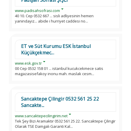
Padişah Sofrası ŞİŞLİ
www.padisahsofrasi.com
40 10. Cep 0532 667 ... sisli adliyesinin hemen
yanindayiz... abide i hurriyet caddesi no...
ET ve Süt Kurumu ESK İstanbul
Küçükçekmec...
www.esk.gov.tr
00 Cep 0532 158 01 ... istanbul kucukcekmece satis
magazasisefakoy inonu mah. maslak cesm...
Sancaktepe Çilingir 0532 561 25 22
Sancakte...
www.sancaktepecilingirim.net
Tek Şey Bizi Aramaktır 0532 561 25 22. Sancaktepe Çilingir
Olarak TSE Damgalı Garanti Kal...