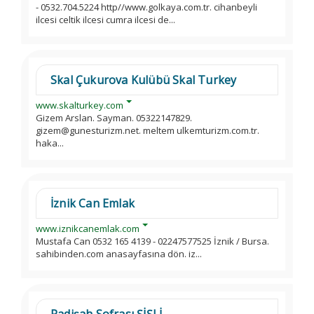
- 0532.704.5224 http//www.golkaya.com.tr. cihanbeyli
ilcesi celtik ilcesi cumra ilcesi de...
Skal Çukurova Kulübü Skal Turkey
www.skalturkey.com
Gizem Arslan. Sayman. 05322147829.
gizem@gunesturizm.net. meltem ulkemturizm.com.tr.
haka...
İznik Can Emlak
www.iznikcanemlak.com
Mustafa Can 0532 165 4139 - 02247577525 İznik / Bursa.
sahibinden.com anasayfasına dön. iz...