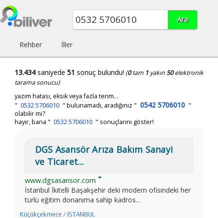
Rehber
İller
13.434
saniyede
51
sonuç bulundu!
(
0
tam
1
yakın
50
elektronik
tarama sonucu)
yazım hatası, eksik veya fazla terim...
0542 5706010
"
0532 5706010
"
bulunamadı, aradığınız
"
"
olabilir mi?
hayır, bana "
0532 5706010
" sonuçlarını göster!
DGS Asansör Arıza Bakım Sanayi
ve Ticaret...
www.dgsasansor.com
İstanbul İkitelli Başakşehir deki modern ofisindeki her
türlü eğitim donanıma sahip kadros...
Küçükçekmece / İSTANBUL