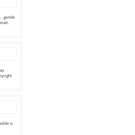
.. gemlik
 mah.
vay
pyright
adde is