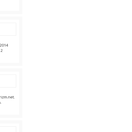
 2014
12
izm.net.
.