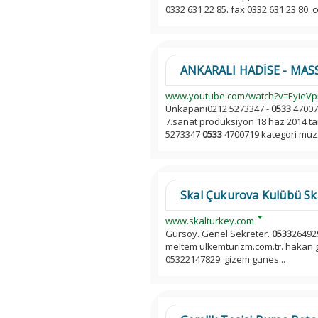
0332 631 22 85. fax 0332 631 23 80. 
ANKARALI HADİSE - MASS
www.youtube.com/watch?v=Eyie
Unkapanı0212 5273347 -
0533
47007
7.sanat produksiyon 18 haz 2014 ta
5273347
0533
4700719 kategori muz.
Skal Çukurova Kulübü Sk
www.skalturkey.com
Gürsoy. Genel Sekreter.
0533
26492
meltem ulkemturizm.com.tr. hakan g
05322147829. gizem gunes...