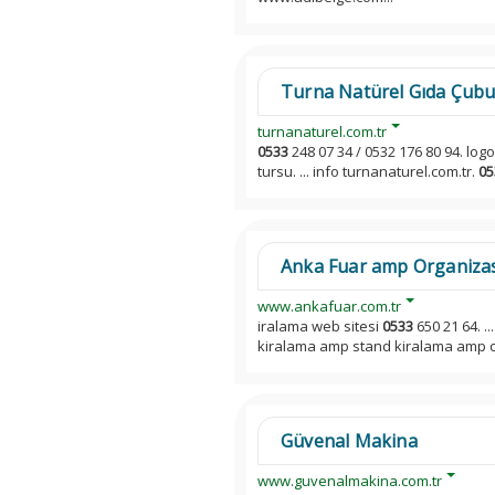
Turna Natürel Gıda Çubu
turnanaturel.com.tr
0533
248 07 34 / 0532 176 80 94. lo
tursu. ... info turnanaturel.com.tr.
05
Anka Fuar amp Organiza
www.ankafuar.com.tr
iralama web sitesi
0533
650 21 64. 
kiralama amp stand kiralama amp c
Güvenal Makina
www.guvenalmakina.com.tr