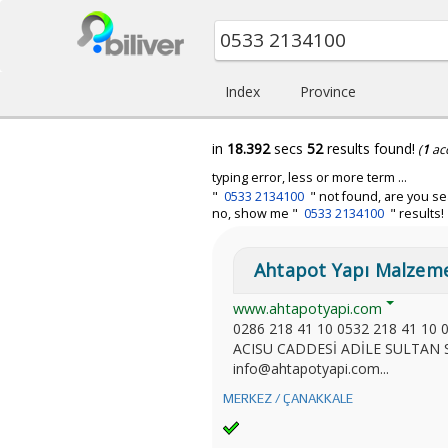
Index
Province
in
18.392
secs
52
results found!
(
1
ac
typing error, less or more term ...
"
0533 2134100
" not found, are you se
no, show me "
0533 2134100
" results!
Ahtapot Yapı Malzemele
www.ahtapotyapi.com
0286 218 41 10 0532 218 41 10
ACISU CADDESİ ADİLE SULTAN S
info@ahtapotyapi.com...
MERKEZ / ÇANAKKALE