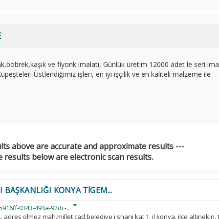
E
ak,böbrek,kaşık ve fiyonk imalatı, Günlük üretim 12000 adet le seri ima
şteleri Üstlendiğimiz işleri, en iyi işçilik ve en kaliteli malzeme ile
ults above are accurate and approximate results ---
 results below are electronic scan results.
I BAŞKANLIĞI KONYA TİGEM...
916ff-0343-493a-92dc-...
.. adres olmez mah.millet cad.belediye i shani kat 1. il konya. ilce altinekin.