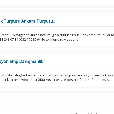
k Turşusu Ankara Turşusu...
go. Menu - Navigation. turna naturel gida cubuk tursusu ankara tursusu org
33
248 07 34 0532 176 80 94. logo. menu navigation...
syon amp Danışmanlık
... E-Posta info@ankafuar.com.tr. anka fuar amp organizasyon amp isik se
adir kiralama web sitesi
0533
650 21 64. ... e posta info ankafuar.com.tr...