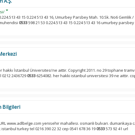
n A.Ş.
si/
 0.224.513 43 15 0.224 513 43 16, Umurbey Parsbey Mah. 10.Sk. No6 Gemlik / .
 muhendisi
0533
598 21 53 0.224.513 43 15 0.224 513 43 16 umurbey parsbey
 Merkezi
 hakkı İstanbul Üniversitesi'ne aittir. Copyright 2011. no 29 tophane tram
el 0212 2436729
0533
6254082. her hakki istanbul universitesi 39 ne aittir. co
 Bilgileri
URL www.adlbelge.com yenisehir mahallesi. osmanli bulvari. dumankaya c
k istanbul turkey tel 0216 390 22 32 cep 0541 678 36 19
0533
573 92 41 url