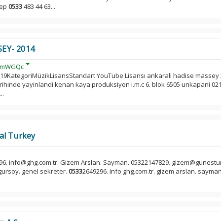
cep
0533
483 44 63...
EY- 2014
VpmWGQc
19KategoriMüzikLisansStandart YouTube Lisansı ankarali hadise massey
rihinde yayinlandi kenan kaya produksiyon i.m.c 6. blok 6505 unkapani 02
..
al Turkey
96. info@ghg.com.tr. Gizem Arslan. Sayman. 05322147829. gizem@gunestur
ursoy. genel sekreter.
0533
2649296. info ghg.com.tr. gizem arslan. sayman