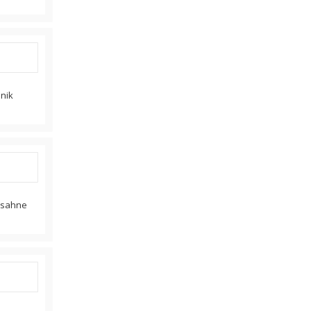
anik
s sahne