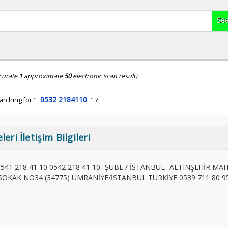
curate
1
approximate
50
electronic scan result)
0532 2184110
arching for "
" ?
ri İletişim Bilgileri
 0541 218 41 10 0542 218 41 10 -ŞUBE / İSTANBUL- ALTINŞEHİR MA
OKAK NO34 (34775) ÜMRANİYE/İSTANBUL TÜRKİYE 0539 711 80 95