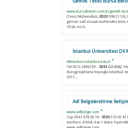
Gemlik Tesisi Bursa Beto
www.bursabeton.com.tr/gemlik-tesi
(Tesis Mühendisi), (
0533
598 21 53),
gencer safi insaat muhendisi tesis
10.sk. no 6...
İstanbul Üniversitesi Dil
dilmerkezi.istanbul.edu.tr
Tel 0212 2436729 –
0533
6254082. Her
duragi tophane beyoglu istanbul. t
2011...
Adl Belgelendirme İletişim
www.adlbelge.com
Cep 0541 678 36 19 -
0533
573 92 41 
merkezi. d blok. kat 1 daire 9 pendi
www.adlbelge.com...