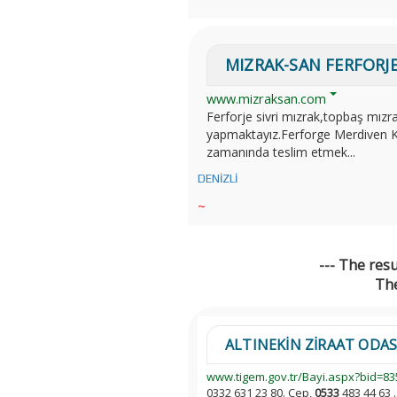
MIZRAK-SAN FERFORJ
www.mizraksan.com
Ferforje sivri mızrak,topbaş mızr
yapmaktayız.Ferforge Merdiven Küpe
zamanında teslim etmek...
DENİZLİ
~
--- The res
The
ALTINEKİN ZİRAAT ODAS
www.tigem.gov.tr/Bayi.aspx?bid=835
0332 631 23 80. Cep,
0533
483 44 63 .