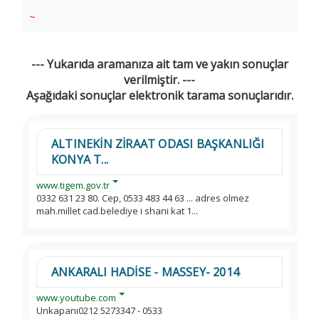
~
--- Yukarıda aramanıza ait tam ve yakın sonuçlar
verilmiştir. ---
Aşağıdaki sonuçlar elektronik tarama sonuçlarıdır.
ALTINEKİN ZİRAAT ODASI BAŞKANLIĞI
KONYA T...
www.tigem.gov.tr
0332 631 23 80. Cep, 0533 483 44 63 ... adres olmez
mah.millet cad.belediye i shani kat 1...
ANKARALI HADİSE - MASSEY- 2014
www.youtube.com
Unkapanı0212 5273347 - 0533