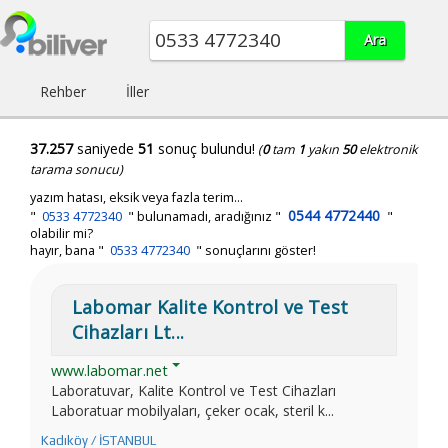
Rehber
İller
37.257
saniyede
51
sonuç bulundu!
(
0
tam
1
yakın
50
elektronik
tarama sonucu)
yazım hatası, eksik veya fazla terim...
0544 4772440
"
0533 4772340
"
bulunamadı, aradığınız
"
"
olabilir mi?
hayır, bana "
0533 4772340
" sonuçlarını göster!
Labomar Kalite Kontrol ve Test
Cihazları Lt...
www.labomar.net
Laboratuvar, Kalite Kontrol ve Test Cihazları
Laboratuar mobilyaları, çeker ocak, steril k...
Kadıköy / İSTANBUL