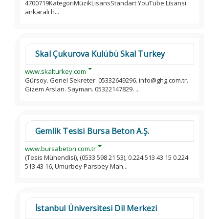
4700719KategoriMüzikLisansStandart YouTube Lisansı
ankarali h...
Skal Çukurova Kulübü Skal Turkey
www.skalturkey.com
Gürsoy. Genel Sekreter. 05332649296. info@ghg.com.tr.
Gizem Arslan. Sayman. 05322147829. ...
Gemlik Tesisi Bursa Beton A.Ş.
www.bursabeton.com.tr
(Tesis Mühendisi), (0533 598 21 53), 0.224.513 43 15 0.224
513 43 16, Umurbey Parsbey Mah...
İstanbul Üniversitesi Dil Merkezi