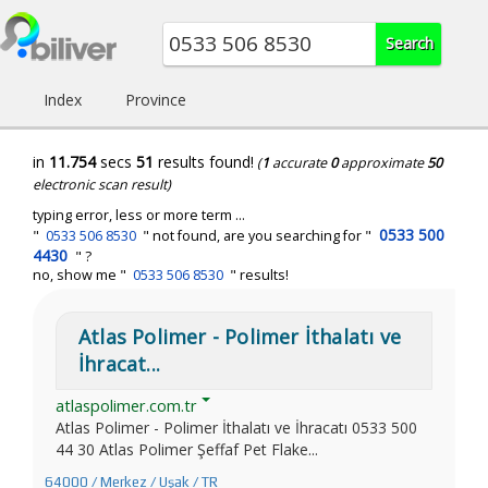
Index
Province
in
11.754
secs
51
results found!
(
1
accurate
0
approximate
50
electronic scan result)
typing error, less or more term ...
0533 500
"
0533 506 8530
" not found, are you searching for "
4430
" ?
no, show me "
0533 506 8530
" results!
Atlas Polimer - Polimer İthalatı ve
İhracat...
atlaspolimer.com.tr
Atlas Polimer - Polimer İthalatı ve İhracatı 0533 500
44 30 Atlas Polimer Şeffaf Pet Flake...
64000 / Merkez / Uşak / TR