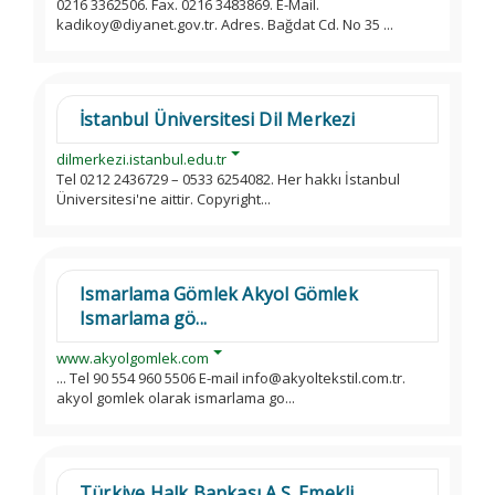
0216 3362506. Fax. 0216 3483869. E-Mail.
kadikoy@diyanet.gov.tr. Adres. Bağdat Cd. No 35 ...
İstanbul Üniversitesi Dil Merkezi
dilmerkezi.istanbul.edu.tr
Tel 0212 2436729 – 0533 6254082. Her hakkı İstanbul
Üniversitesi'ne aittir. Copyright...
Ismarlama Gömlek Akyol Gömlek
Ismarlama gö...
www.akyolgomlek.com
... Tel 90 554 960 5506 E-mail info@akyoltekstil.com.tr.
akyol gomlek olarak ismarlama go...
Türkiye Halk Bankası A.Ş. Emekli