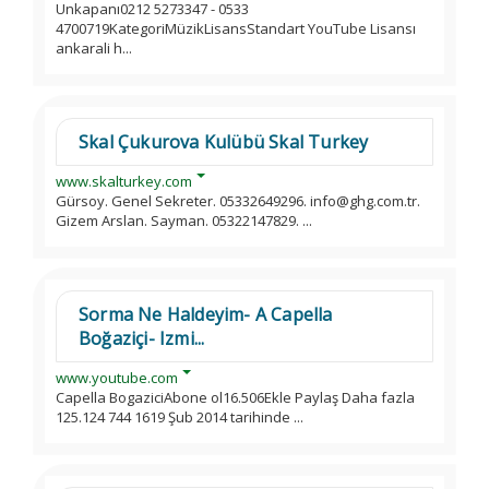
Unkapanı0212 5273347 - 0533
4700719KategoriMüzikLisansStandart YouTube Lisansı
ankarali h...
Skal Çukurova Kulübü Skal Turkey
www.skalturkey.com
Gürsoy. Genel Sekreter. 05332649296. info@ghg.com.tr.
Gizem Arslan. Sayman. 05322147829. ...
Sorma Ne Haldeyim- A Capella
Boğaziçi- Izmi...
www.youtube.com
Capella BogaziciAbone ol16.506Ekle Paylaş Daha fazla
125.124 744 1619 Şub 2014 tarihinde ...