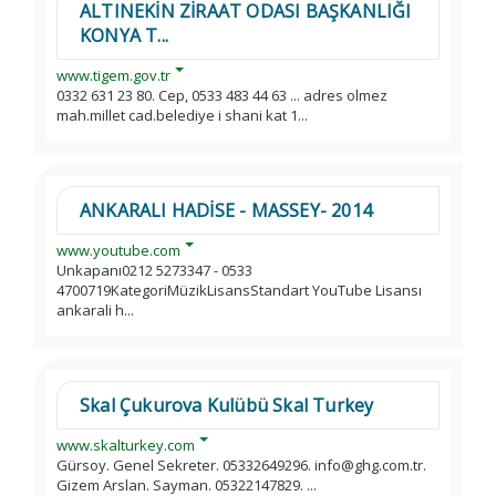
ALTINEKİN ZİRAAT ODASI BAŞKANLIĞI
KONYA T...
www.tigem.gov.tr
0332 631 23 80. Cep, 0533 483 44 63 ... adres olmez
mah.millet cad.belediye i shani kat 1...
ANKARALI HADİSE - MASSEY- 2014
www.youtube.com
Unkapanı0212 5273347 - 0533
4700719KategoriMüzikLisansStandart YouTube Lisansı
ankarali h...
Skal Çukurova Kulübü Skal Turkey
www.skalturkey.com
Gürsoy. Genel Sekreter. 05332649296. info@ghg.com.tr.
Gizem Arslan. Sayman. 05322147829. ...