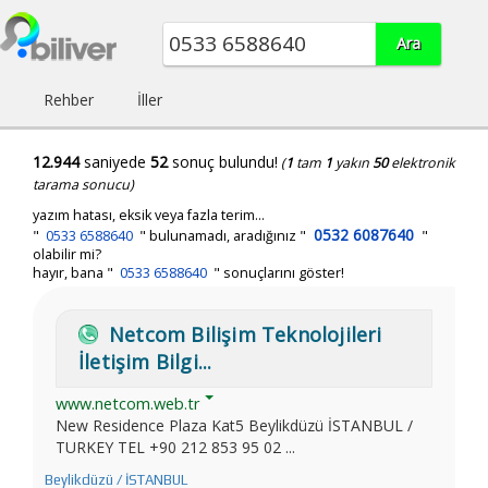
Rehber
İller
12.944
saniyede
52
sonuç bulundu!
(
1
tam
1
yakın
50
elektronik
tarama sonucu)
yazım hatası, eksik veya fazla terim...
0532 6087640
"
0533 6588640
"
bulunamadı, aradığınız
"
"
olabilir mi?
hayır, bana "
0533 6588640
" sonuçlarını göster!
Netcom Bilişim Teknolojileri
İletişim Bilgi...
www.netcom.web.tr
New Residence Plaza Kat5 Beylikdüzü İSTANBUL /
TURKEY TEL +90 212 853 95 02 ...
Beylikdüzü / İSTANBUL