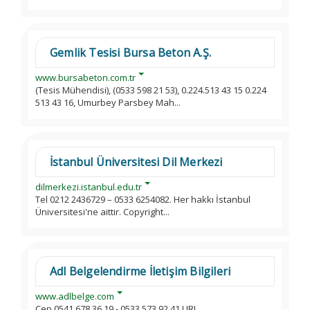
Gemlik Tesisi Bursa Beton A.Ş.
www.bursabeton.com.tr
(Tesis Mühendisi), (0533 598 21 53), 0.224.513 43 15 0.224
513 43 16, Umurbey Parsbey Mah...
İstanbul Üniversitesi Dil Merkezi
dilmerkezi.istanbul.edu.tr
Tel 0212 2436729 – 0533 6254082. Her hakkı İstanbul
Üniversitesi'ne aittir. Copyright...
Adl Belgelendirme İletişim Bilgileri
www.adlbelge.com
Cep 0541 678 36 19 - 0533 573 92 41 URL