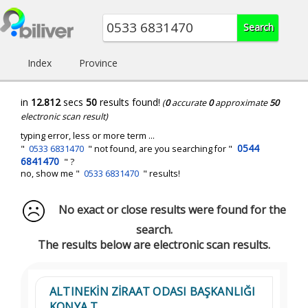
Index
Province
in
12.812
secs
50
results found!
(
0
accurate
0
approximate
50
electronic scan result)
typing error, less or more term ...
0544
"
0533 6831470
" not found, are you searching for "
6841470
" ?
no, show me "
0533 6831470
" results!
No exact or close results were found for the
search.
The results below are electronic scan results.
ALTINEKİN ZİRAAT ODASI BAŞKANLIĞI
KONYA T...