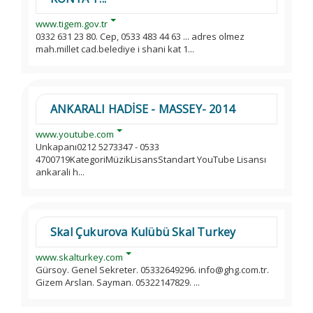
www.tigem.gov.tr
0332 631 23 80. Cep, 0533 483 44 63 ... adres olmez
mah.millet cad.belediye i shani kat 1...
ANKARALI HADİSE - MASSEY- 2014
www.youtube.com
Unkapanı0212 5273347 - 0533
4700719KategoriMüzikLisansStandart YouTube Lisansı
ankarali h...
Skal Çukurova Kulübü Skal Turkey
www.skalturkey.com
Gürsoy. Genel Sekreter. 05332649296. info@ghg.com.tr.
Gizem Arslan. Sayman. 05322147829. ...