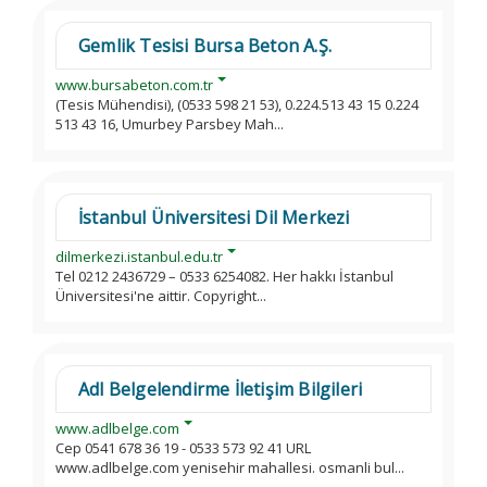
Gemlik Tesisi Bursa Beton A.Ş.
www.bursabeton.com.tr
(Tesis Mühendisi), (0533 598 21 53), 0.224.513 43 15 0.224
513 43 16, Umurbey Parsbey Mah...
İstanbul Üniversitesi Dil Merkezi
dilmerkezi.istanbul.edu.tr
Tel 0212 2436729 – 0533 6254082. Her hakkı İstanbul
Üniversitesi'ne aittir. Copyright...
Adl Belgelendirme İletişim Bilgileri
www.adlbelge.com
Cep 0541 678 36 19 - 0533 573 92 41 URL
www.adlbelge.com yenisehir mahallesi. osmanli bul...