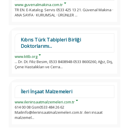
www.guvenalmakina.com.tr
TR EN. E-Katalog. Servis 0533 425 13 21. Güvenal Makina ·
ANA SAYFA · KURUMSAL · ÜRÜNLER ...
Kıbrıs Türk Tabipleri Birliği
Doktorlarımı...
www.kttb.org
... Dr. Dt. Filiz Besim, 0533 8408948-0533 8600260, Ağız, Diş,
Çene Hastalıkları ve Cerra...
İleri İnşaat Malzemeleri
www.ileriinsaatmalzemeleri.com.tr
614 00 08 Gsm0533 484 26 62
Mailinfo@ileriinsaatmalzemeleri.com.tr. ileri insaat
malzemel...