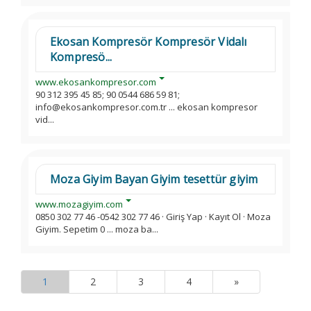
Ekosan Kompresör Kompresör Vidalı
Kompresö...
www.ekosankompresor.com
90 312 395 45 85; 90 0544 686 59 81;
info@ekosankompresor.com.tr ... ekosan kompresor
vid...
Moza Giyim Bayan Giyim tesettür giyim
www.mozagiyim.com
0850 302 77 46 -0542 302 77 46 · Giriş Yap · Kayıt Ol · Moza
Giyim. Sepetim 0 ... moza ba...
1
2
3
4
»