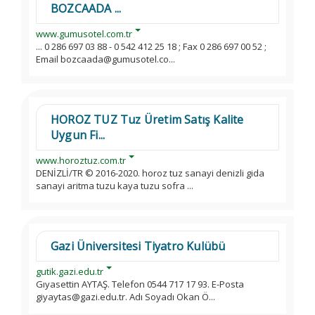
BOZCAADA ...
www.gumusotel.com.tr
... 0 286 697 03 88 - 0 542 412 25 18 ; Fax 0 286 697 00 52 ;
Email bozcaada@gumusotel.co...
HOROZ TUZ Tuz Üretim Satış Kalite
Uygun Fi...
www.horoztuz.com.tr
DENİZLİ/TR © 2016-2020. horoz tuz sanayi denizli gida
sanayi aritma tuzu kaya tuzu sofra ...
Gazi Üniversitesi Tiyatro Kulübü
gutik.gazi.edu.tr
Gıyasettin AYTAŞ. Telefon 0544 717 17 93. E-Posta
giyaytas@gazi.edu.tr. Adı Soyadı Okan Ö...