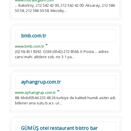
www.murategitim.com
... Bakırköy, 212 542 42 00, 212 542 42 00. Aksaray, 212 586
50 58, 212 586 50 58. Mecidiy...
bmb.com.tr
www.bmb.com.tr
(0216) 451 8392. GSM (0542) 272 8566. E-Posta ... adres
carsi mah. altdere sok. no 3 1 ya...
ayhangrup.com.tr
www.ayhangrup.com.tr
88. Mobil0544 233 48 26 turkiye de kaliteli humik asitin adi.
bitkinin ana sutu b.a.s. ur...
GÜMÜŞ otel restaurant bistro bar