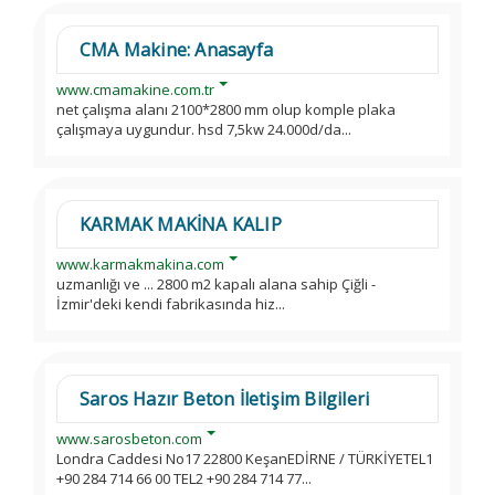
CMA Makine: Anasayfa
www.cmamakine.com.tr
net çalışma alanı 2100*2800 mm olup komple plaka
çalışmaya uygundur. hsd 7,5kw 24.000d/da...
KARMAK MAKİNA KALIP
www.karmakmakina.com
uzmanlığı ve ... 2800 m2 kapalı alana sahip Çiğli -
İzmir'deki kendi fabrikasında hiz...
Saros Hazır Beton İletişim Bilgileri
www.sarosbeton.com
Londra Caddesi No17 22800 KeşanEDİRNE / TÜRKİYETEL1
+90 284 714 66 00 TEL2 +90 284 714 77...