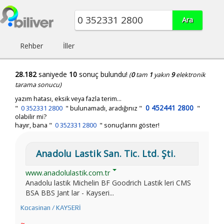
Rehber
İller
28.182
saniyede
10
sonuç bulundu!
(
0
tam
1
yakın
9
elektronik
tarama sonucu)
yazım hatası, eksik veya fazla terim...
0 452441 2800
"
0 352331 2800
"
bulunamadı, aradığınız
"
"
olabilir mi?
hayır, bana "
0 352331 2800
" sonuçlarını göster!
Anadolu Lastik San. Tic. Ltd. Şti.
www.anadolulastik.com.tr
Anadolu lastik Michelin BF Goodrich Lastik leri CMS
BSA BBS Jant lar - Kayseri...
Kocasinan / KAYSERİ
~