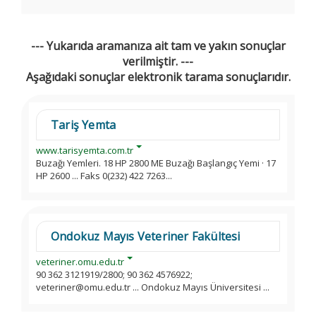
--- Yukarıda aramanıza ait tam ve yakın sonuçlar
verilmiştir. ---
Aşağıdaki sonuçlar elektronik tarama sonuçlarıdır.
Tariş Yemta
www.tarisyemta.com.tr
Buzağı Yemleri. 18 HP 2800 ME Buzağı Başlangıç Yemi · 17
HP 2600 ... Faks 0(232) 422 7263...
Ondokuz Mayıs Veteriner Fakültesi
veteriner.omu.edu.tr
90 362 3121919/2800; 90 362 4576922;
veteriner@omu.edu.tr ... Ondokuz Mayıs Üniversitesi ...